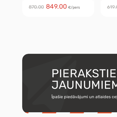
849.00
870.00
619.
€/pers
PIERAKSTI
JAUNUMIE
Īpašie piedāvājumi un atlaides c