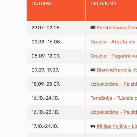
DATUMS
CEĻOJUMS
29.07.-02.08.
🚌
Pārsteidzošā Ziem
09.08.-16.08.
Gruzija - Atpūta pie
05.09.-12.09.
Gruzija - Pagarini v
09.09.-17.09.
🚌
Dienvidfrancija, It
18.09.-25.09.
Uzbekistāna - Pa zī
16.10.-24.10.
Tanzānija - "Lielais 
16.10.-23.10.
Uzbekistāna - Pa zī
17.10.-24.10.
🚌
Itālijas rivjēra - 