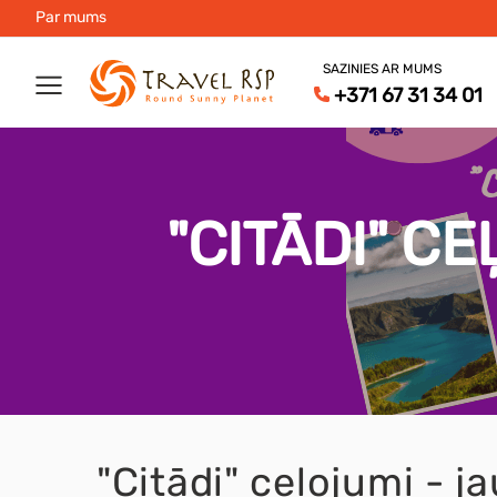
Par mums
SAZINIES AR MUMS
+371 67 31 34 01
"CITĀDI" C
"Citādi" ceļojumi - j