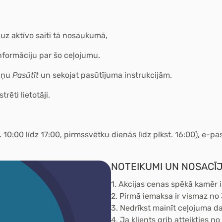
 uz aktīvo saiti tā nosaukumā,
informāciju par šo ceļojumu.
tiņu
Pasūtīt
un sekojat pasūtījuma instrukcijām.
rēti lietotāji.
 10:00 līdz 17:00, pirmssvētku dienās līdz plkst. 16:00), e-pa
NOTEIKUMI UN NOSACĪJ
1.
Akcijas cenas spēkā kamēr i
2.
Pirmā iemaksa ir vismaz no
3.
Nedrīkst mainīt ceļojuma d
4.
Ja klients grib atteikties n