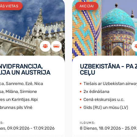
ĀS VIETAS
AKCIJA!
NVIDFRANCIJA,
UZBEKISTĀNA - PA 
LIJA UN AUSTRIJA
CEĻU
ca, Sanremo, Ezē, Nica
Tiešais ar Uzbekistan airwa
a, Milāna, Sirmione
2x ēdināšana
les un Karintijas Alpi
Cenā ekskursijas u.c.
runnas pils Vīnē
Gids (RU) un mūsu (LV)
MS
:
ILGUMS
:
nas
, 09.09.2026 - 17.09.2026
8
Dienas
, 18.09.2026 - 25.0