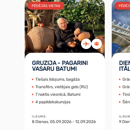
PĒDĒJĀS VIETAS
PĒDĒJ
GRUZIJA - PAGARINI
DIE
VASARU BATUMI
ITĀ
Tiešais lidojums, bagāža
Grā
Transfērs, vietējais gids (RU)
Grās
7 naktis viesnīcā, Batumi
Tiro
4 papildekskursijas
Šēnb
ILGUMS
:
ILGU
8
Dienas
, 05.09.2026 - 12.09.2026
9
Die