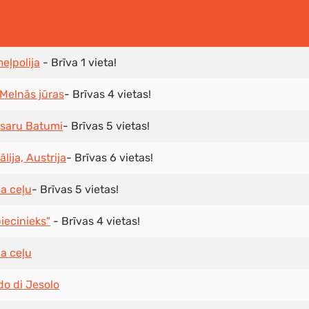
eļpolija
-
Brīva 1 vieta!
 Melnās jūras
- Brīvas 4 vietas!
asaru Batumi
- Brīvas 5 vietas!
ālija, Austrija
- Brīvas 6 vietas!
da ceļu
-
Brīvas 5 vietas!
piecinieks"
-
Brīvas 4 vietas!
da ceļu
Lido di Jesolo