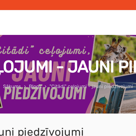
EĻOJUMI - JAUNI P
Sākums
Blogs
"Citādi" ceļojumi - jauni piedzīvojumi
auni piedzīvojumi