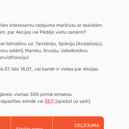
ēlies
interesantu ceļojuma
maršrutu ar skaistām,
ām, par
Akcijas
vai
Pēdējo vietu
cenām!?
ai lidmašīnu uz:
Tanzāniju, Spāniju (Andalūziju),
zoru salām), Maroku, Gruziju, Uzbekistānu,
envidfranciju!
7. līdz 14.07., vai kamēr ir vietas par Akcijas
r jāveic vismaz 30% pirmā iemaksa.
 iepazīties zemāk vai
ŠEIT
(spiežat uz saiti).
CEĻOJUMA
Akcijas cena,