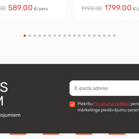
589.00
1799.00
00
1990.00
€/pers
€/
ES
M
Piekrītu
Privātuma politikai
pers
mārketinga piedāvājumu saņe
eļojumiem