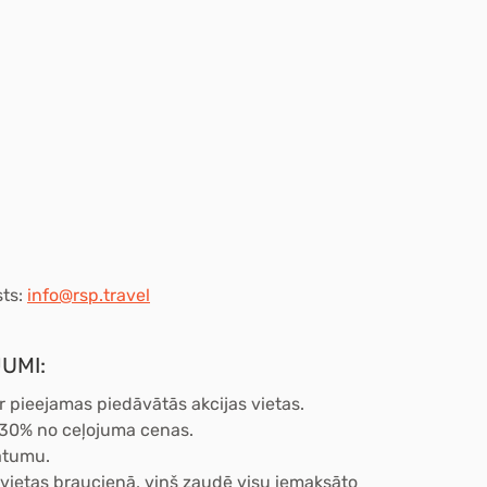
sts:
info@rsp.travel
UMI:
r pieejamas piedāvātās akcijas vietas.
 30% no ceļojuma cenas.
atumu.
o vietas braucienā, viņš zaudē visu iemaksāto