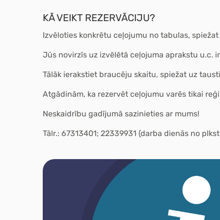
KĀ VEIKT REZERVĀCIJU?
Izvēloties konkrētu ceļojumu no tabulas, spiežat
Jūs novirzīs uz izvēlētā ceļojuma aprakstu u.c. 
Tālāk ierakstiet braucēju skaitu, spiežat uz taus
Atgādinām, ka rezervēt ceļojumu varēs tikai reģist
Neskaidrību gadījumā sazinieties ar mums!
Tālr.: 67313401; 22339931 (darba dienās no plkst.