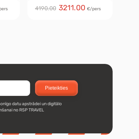
3211.00
4190.00
199
pers
€/pers
Pieteikties
onīgo datu apstrādei un digitālo
mšanai no RSP TRAVEL