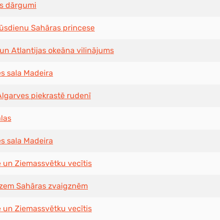
as dārgumi
ūsdienu Sahāras princese
un Atlantijas okeāna vilinājums
es sala Madeira
Algarves piekrastē rudenī
alas
es sala Madeira
 un Ziemassvētku vecītis
 zem Sahāras zvaigznēm
 un Ziemassvētku vecītis