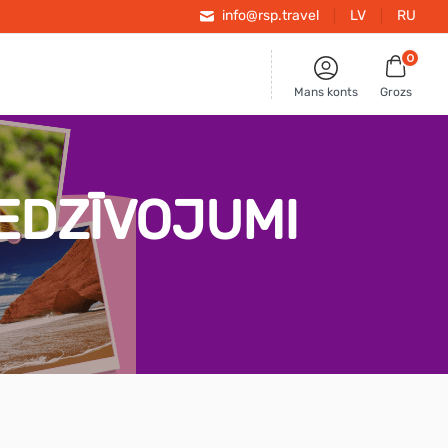
info@rsp.travel
LV
RU
0
Mans konts
Grozs
IEDZĪVOJUMI