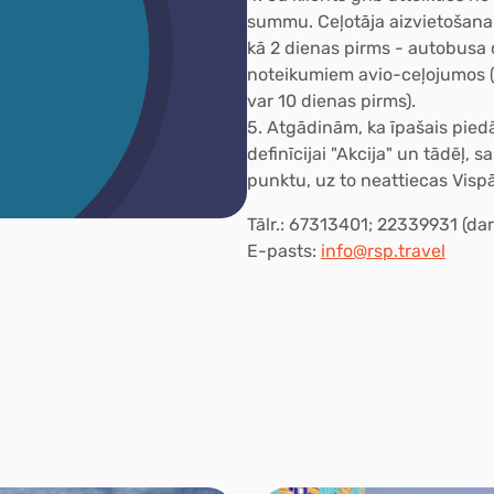
summu. Ceļotāja aizvietošana 
kā 2 dienas pirms - autobusa
noteikumiem avio-ceļojumos (
var 10 dienas pirms).
5.
Atgādinām, ka īpašais pied
definīcijai "Akcija" un tādēļ, 
punktu, uz to neattiecas Visp
Tālr.: 67313401; 22339931 (dar
E-pasts:
info@rsp.travel