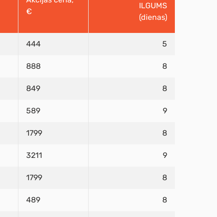
ILGUMS
€
(dienas)
444
5
888
8
849
8
589
9
1799
8
3211
9
1799
8
489
8