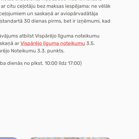
ar citu ceļotāju bez maksas iespējama: ne vēlāk
 ceļojumiem un saskaņā ar aviopārvadātāja
standartā 30 dienas pirms, bet ir izņēmumi, kad
āvājums atbilst Vispārējo līguma noteikumu
saskaņā ar
Vispārējo līguma noteikumu
3.5.
ārējo Noteikumu 3.3. punkts.
ba dienās no plkst. 10:00 līdz 17:00)