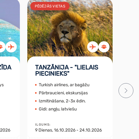
PĒDĒJĀS VIETAS
AKCIJ
ZĪDA
TANZĀNIJA - "LIELAIS
UZB
PIECINIEKS"
CE
ys
Turkish airlines, ar bagāžu
Tie
Pārbraucieni, ekskursijas
2x 
Izmitināšana, 2-3x ēdin.
Cen
Gidi: angļu, latviešu
Gid
ILGUMS
:
ILGU
9.2026
9
Dienas
, 16.10.2026 - 24.10.2026
8
Die