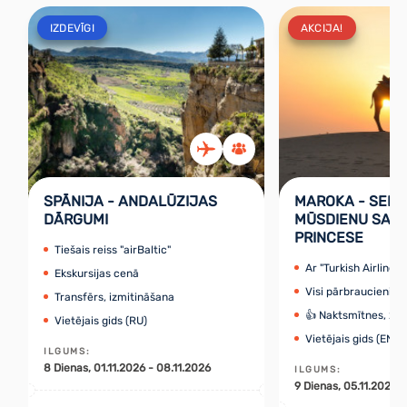
IZDEVĪGI
AKCIJA!
SPĀNIJA - ANDALŪZIJAS
MAROKA - SENĀ
DĀRGUMI
MŪSDIENU SAH
PRINCESE
Tiešais reiss "airBaltic"
Ar "Turkish Airlines"
Ekskursijas cenā
Visi pārbraucieni, e
Transfērs, izmitināšana
👍 Naktsmītnes, 2x
Vietējais gids (RU)
Vietējais gids (EN) 
ILGUMS
:
8
Dienas
, 01.11.2026 - 08.11.2026
ILGUMS
:
9
Dienas
, 05.11.2026 -