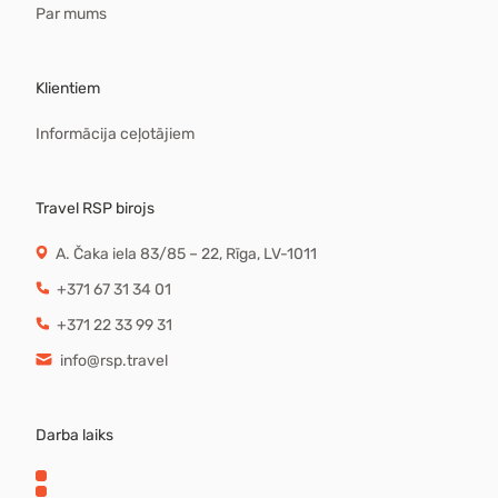
Par mums
Klientiem
Informācija ceļotājiem
Travel RSP birojs
A. Čaka iela 83/85 – 22, Rīga, LV-1011
+371 67 31 34 01
+371 22 33 99 31
info@rsp.travel
Darba laiks