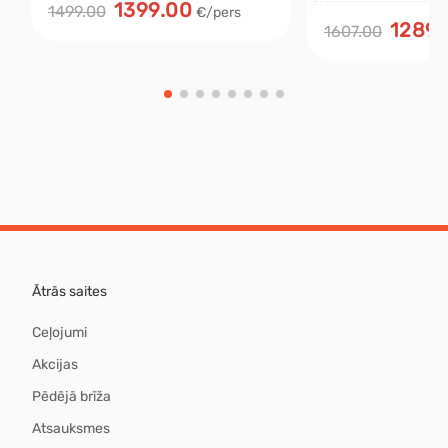
1399.00
1499.00
€/pers
1289.
1607.00
Ātrās saites
Ceļojumi
Akcijas
Pēdējā brīža
Atsauksmes