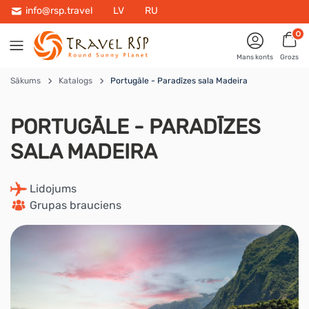
info@rsp.travel
LV
RU
0
Mans konts
Grozs
Sākums
Katalogs
Portugāle - Paradīzes sala Madeira
PORTUGĀLE - PARADĪZES
SALA MADEIRA
 Lidojums
 Grupas brauciens