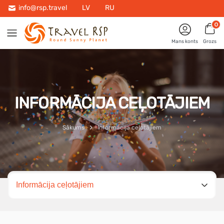
info@rsp.travel
LV
RU
0
Mans konts
Grozs
INFORMĀCIJA CEĻOTĀJIEM
Sākums
Informācija ceļotājiem
Izvēlies lapu
Informācija ceļotājiem