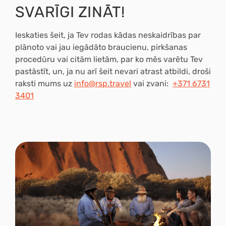
SVARĪGI ZINĀT!
Ieskaties šeit, ja Tev rodas kādas neskaidrības
par
plānoto vai jau iegādāto braucienu, pirkšanas
procedūru vai citām lietām,
par ko mēs varētu Tev
pastāstīt, un, ja nu arī šeit nevari atrast atbildi, droši
raksti mums uz
info@rsp.travel
vai zvani:
+371 6731
3401