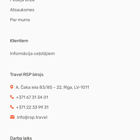
Atsauksmes
Par mums
Klientiem
Informācija ceļotājiem
Travel RSP birojs
A. Čaka iela 83/85 – 22, Rīga, LV-1011
+371 67 31 34 01
+371 22 33 99 31
info@rsp.travel
Darba laiks