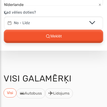
Nīderlande
Kad vēlies doties?
No - Līdz
Meklēt
VISI
GALAMĒRĶI
Visi
Autobuss
Lidojums