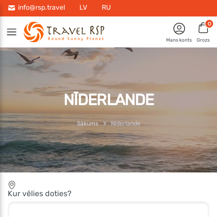
info@rsp.travel
LV
RU
0
Mans konts
Grozs
NĪDERLANDE
Sākums
Nīderlande
Kur vēlies doties?