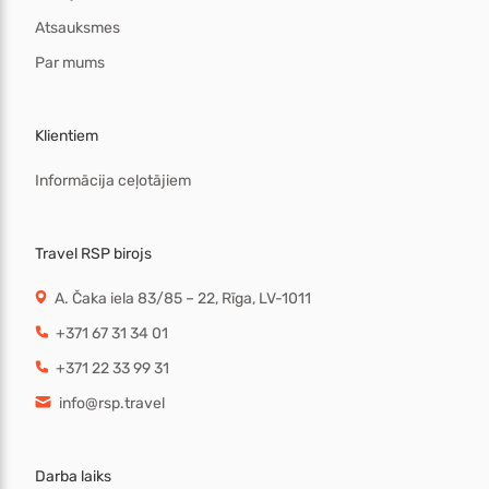
Atsauksmes
Par mums
Klientiem
Informācija ceļotājiem
Travel RSP birojs
A. Čaka iela 83/85 – 22, Rīga, LV-1011
+371 67 31 34 01
+371 22 33 99 31
info@rsp.travel
Darba laiks