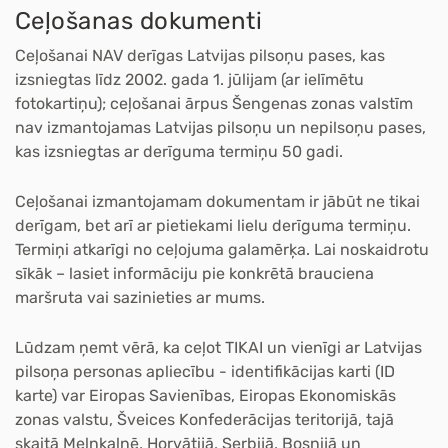
Ceļošanas dokumenti
Ceļošanai NAV derīgas Latvijas pilsoņu pases, kas
izsniegtas līdz 2002. gada 1. jūlijam (ar ielīmētu
fotokartiņu); ceļošanai ārpus Šengenas zonas valstīm
nav izmantojamas Latvijas pilsoņu un nepilsoņu pases,
kas izsniegtas ar derīguma termiņu 50 gadi.
Ceļošanai izmantojamam dokumentam ir jābūt ne tikai
derīgam, bet arī ar pietiekami lielu derīguma termiņu.
Termiņi atkarīgi no ceļojuma galamērķa. Lai noskaidrotu
sīkāk – lasiet informāciju pie konkrētā brauciena
maršruta vai sazinieties ar mums.
Lūdzam ņemt vērā, ka ceļot TIKAI un vienīgi ar Latvijas
pilsoņa personas apliecību - identifikācijas karti (ID
karte) var Eiropas Savienības, Eiropas Ekonomiskās
zonas valstu, Šveices Konfederācijas teritorijā, tajā
skaitā Melnkalnē, Horvātijā, Serbijā, Bosnijā un