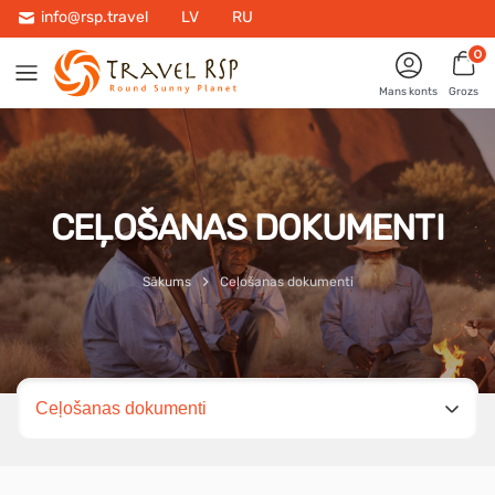
info@rsp.travel
LV
RU
0
Mans konts
Grozs
CEĻOŠANAS DOKUMENTI
Sākums
Ceļošanas dokumenti
Izvēlies lapu
Ceļošanas dokumenti