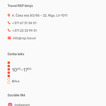
Travel RSP birojs
A. Čaka iela 83/85 – 22, Rīga, LV-1011
+371 67 31 34 01
+371 22 33 99 31
info@rsp.travel
Darba laiks
10
-
17
00
00
Brīvs
Sociālie tīkli
Instagram