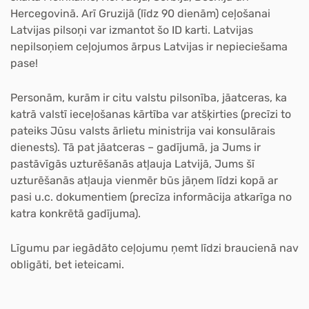
Hercegovinā. Arī Gruzijā (līdz 90 dienām) ceļošanai
Latvijas pilsoņi var izmantot šo ID karti. Latvijas
nepilsoņiem ceļojumos ārpus Latvijas ir nepieciešama
pase!
Personām, kurām ir citu valstu pilsonība, jāatceras, ka
katrā valstī ieceļošanas kārtība var atšķirties (precīzi to
pateiks Jūsu valsts ārlietu ministrija vai konsulārais
dienests). Tā pat jāatceras – gadījumā, ja Jums ir
pastāvīgās uzturēšanās atļauja Latvijā, Jums šī
uzturēšanās atļauja vienmēr būs jāņem līdzi kopā ar
pasi u.c. dokumentiem (precīza informācija atkarīga no
katra konkrētā gadījuma).
Līgumu par iegādāto ceļojumu ņemt līdzi braucienā nav
obligāti, bet ieteicami.