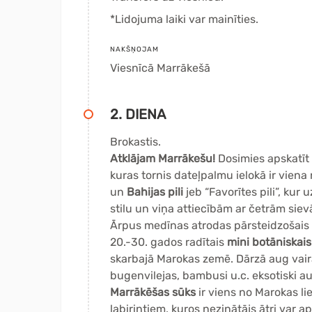
*Lidojuma laiki var mainīties.
NAKŠŅOJAM
Viesnīcā Marrākešā
2. DIENA
Brokastis.
Atklājam Marrākešu!
Dosimies apskatīt
kuras tornis dateļpalmu ielokā ir viena
un
Bahijas pili
jeb “Favorītes pili”, kur
stilu un viņa attiecībām ar četrām si
Ārpus medīnas atrodas pārsteidzošais
20.-30. gados radītais
mini botāniskais
skarbajā Marokas zemē. Dārzā aug vair
bugenvilejas, bambusi u.c. eksotiski a
Marrākēšas sūks
ir viens no Marokas li
labirintiem, kuros nezinātājs ātri var a