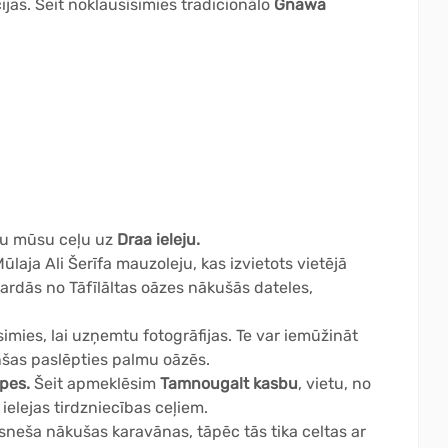
cijas. Šeit noklausīsimies tradicionālo
Gnawa
ātu mūsu ceļu uz
Draa ieleju.
ūlaja Ali Šerīfa mauzoleju, kas izvietots vietējā
gardās no Tāfīlāltas oāzes nākušās dateles,
simies, lai uzņemtu fotogrāfijas. Te var iemūžināt
šas paslēpties palmu oāzēs.
pes.
Šeit apmeklēsim
Tamnougalt kasbu
, vietu, no
ielejas tirdzniecības ceļiem.
neša nākušas karavānas, tāpēc tās tika celtas ar