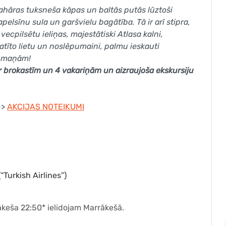
ahāras tuksneša kāpas un baltās putās lūztoši
 apelsīnu sula un garšvielu bagātība. Tā ir arī stipra,
vecpilsētu ieliņas, majestātiski Atlasa kalni,
atīto lietu un noslēpumaini, palmu ieskauti
m maņām!
ar brokastīm un 4 vakariņām un aizraujoša ekskursiju
->
AKCIJAS NOTEIKUMI
“Turkish Airlines”)
ākeša 22:50* ielidojam Marrākešā.