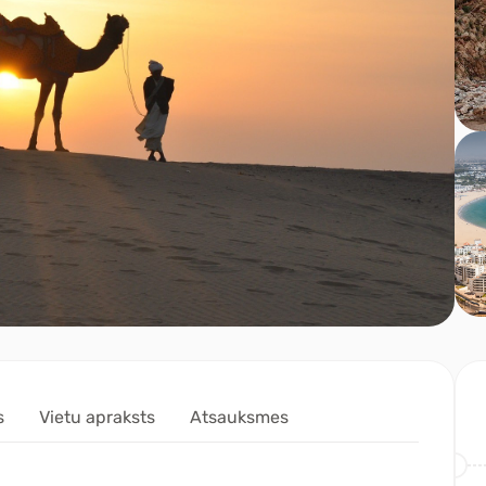
s
Vietu apraksts
Atsauksmes