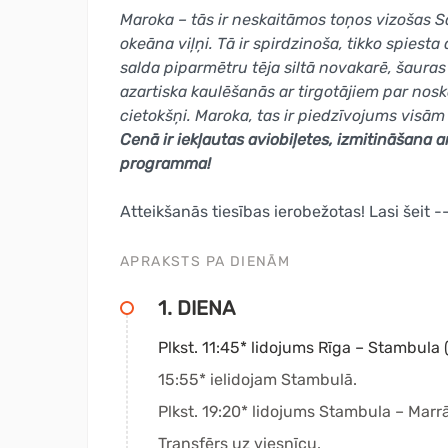
Maroka – tās ir neskaitāmos toņos vizošas S
okeāna viļņi. Tā ir spirdzinoša, tikko spiesta
salda piparmētru tēja siltā novakarē, šauras 
azartiska kaulēšanās ar tirgotājiem par nosk
cietokšņi. Maroka, tas ir piedzīvojums visā
Cenā ir iekļautas aviobiļetes, izmitināšana 
programma!
Atteikšanās tiesības ierobežotas! Lasi šeit -
APRAKSTS PA DIENĀM
1. DIENA
Plkst. 11:45* lidojums Rīga – Stambula (
15:55* ielidojam Stambulā.
Plkst. 19:20* lidojums Stambula – Marr
Transfērs uz viesnīcu.