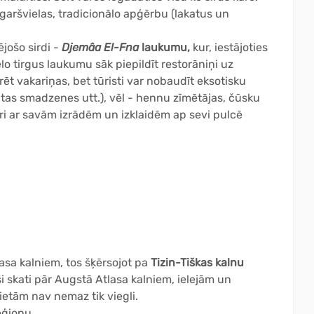
aršvielas, tradicionālo apģērbu (lakatus un
jošo sirdi -
Djemâa El-Fna
laukumu,
kur, iestājoties
ielo tirgus laukumu sāk piepildīt restorāniņi uz
rēt vakariņas, bet tūristi var nobaudīt eksotisku
itas smadzenes utt.), vēl - hennu zīmētājas, čūsku
kuri ar savām izrādēm un izklaidēm ap sevi pulcē
sa kalniem, tos šķērsojot pa
Tizin-Tiškas kalnu
i skati pār Augstā Atlasa kalniem, ielejām un
ietām nav nemaz tik viegli.
eģionu.