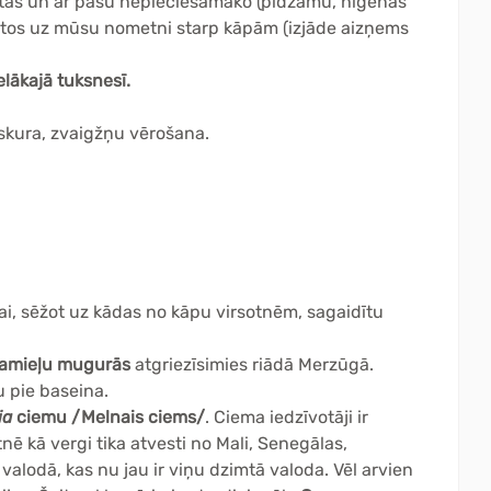
antas un ar pašu nepieciešamāko (pidžamu, higēnas
otos uz mūsu nometni starp kāpām (izjāde aizņems
elākajā tuksnesī.
skura, zvaigžņu vērošana.
lai, sēžot uz kādas no kāpu virsotnēm, sagaidītu
amieļu mugurās
atgriezīsimies riādā Merzūgā.
 pie baseina.
ia
ciemu /Melnais ciems/
. Ciema iedzīvotāji ir
nē kā vergi tika atvesti no Mali, Senegālas,
lodā, kas nu jau ir viņu dzimtā valoda. Vēl arvien