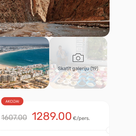
Skatīt galeriju
(19)
AKCIJA!
1289.00
1607.00
€/pers.