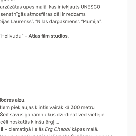
Varzāzātas upes malā, kas ir iekļauts UNESCO
senatnīgās atmosfēras dēļ ir redzams
ijas Laurenss”, “Nīlas dārgakmens”, “Mūmija”,
“Holivudu” –
Atlas film studios.
Todres aizu
.
stiem piekļaujas klintis vairāk kā 300 metru
eit savus ganāmpulkus dzirdināt ved vietējie
li noskatās klinšu ērgļi...
ā –
ciematiņā lielās
Erg Chebbi
kāpas malā.