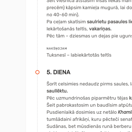
Šeit viesnīcā atstāsim visas liekās m
precēm) kāpsim kamieļa mugurā, lai d
no 40-60 min).
Pa ceļam skatīsim
saulrietu pasaules li
Iekārtošanās teltīs,
vakariņas.
Pēc tām – dziesmas un dejas pie ugun
NAKŠŅOJAM
Tuksnesī – labiekārtotās teltīs
5. DIENA
Šorīt celsimies nedaudz pirms saules, 
saullēktu.
Pēc uzmundrinošas piparmētru tējas
k
Šeit pabrokastosim un baudīsim atpūtu
Pusdienlaikā dosimies uz netālo
Khaml
tumšādaini afrikāņi, kuru pēcteči senat
Sudānas, bet mūsdienās runā berberu va