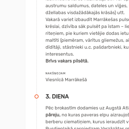
austrumu saldumus, dateles un vīģes, g
džellabas visdažādākajās krāsās) utt.
Vakarā variet izbaudīt Marrākešas pulsē
krēslai, dzīvība sāk pulsēt pa īstam – l
riteņiem, pie kuriem vietējie dodas ietu
maltīti (piemēram, vārītus gliemežus, a
dīdītāji, stāstnieki u.c. pašdarbnieki, 
interesentus.
Brīvs vakars pilsētā.
NAKŠŅOJAM
Viesnīcā Marrākešā
3. DIENA
Pēc brokastīm dodamies uz Augstā Atla
pāreju,
no kuras paveras elpu aizraujoš
berberu ciematiņiem, kurus ieraudzīt v
Pusdienlaikā sasniedzam Varzāzātas r