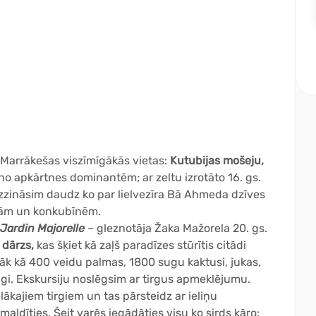
 Marrākešas viszīmīgākās vietas:
Kutubijas mošeju,
 no apkārtnes dominantēm; ar zeltu izrotāto 16. gs.
 uzzināsim daudz ko par lielvezīra Bā Ahmeda dzīves
evām un konkubīnēm.
Jardin Majorelle
– gleznotāja Žaka Mažorela 20. gs.
 dārzs,
kas šķiet kā zaļš paradīzes stūrītis citādi
āk kā 400 veidu palmas, 1800 sugu kaktusi, jukas,
ugi. Ekskursiju noslēgsim ar tirgus apmeklējumu.
elākajiem tirgiem un tas pārsteidz ar ieliņu
pmaldīties. Šeit varēs iegādāties visu ko sirds kāro: