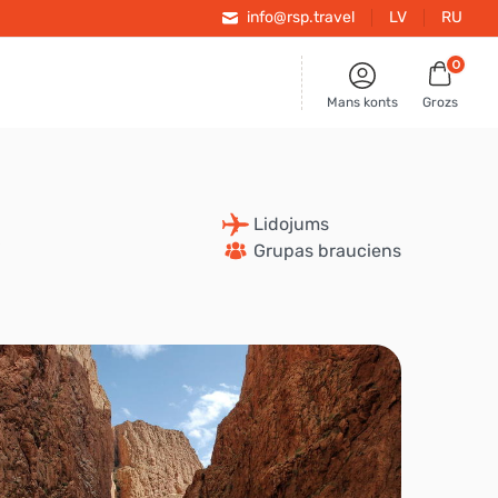
info@rsp.travel
LV
RU
0
Mans konts
Grozs
 Lidojums
 Grupas brauciens