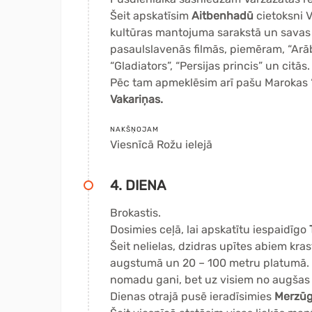
Šeit apskatīsim
Aitbenhadū
cietoksni 
kultūras mantojuma sarakstā un savas 
pasaulslavenās filmās, piemēram, “Arāb
“Gladiators”, “Persijas princis” un citās.
Pēc tam apmeklēsim arī pašu Marokas 
Vakariņas.
NAKŠŅOJAM
Viesnīcā Rožu ielejā
4. DIENA
Brokastis.
Dosimies ceļā, lai apskatītu iespaidīgo
Šeit nelielas, dzidras upītes abiem kra
augstumā un 20 – 100 metru platumā. Š
nomadu gani, bet uz visiem no augšas cē
Dienas otrajā pusē ieradīsimies
Merzūg