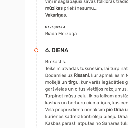
viņi ir saglabājuši savas folkloras tradī
mūzikas
priekšnesumu...
Vakariņas.
NAKŠŅOJAM
Riādā Merzūgā
6. DIENA
Brokastis.
Teiksim atvadas tuksnesim, lai turpin
Dodamies uz
Rissani
, kur apmeklēsim M
mošejā un
tirgu
, kur varēs iegādāties 
garšvielas un citus vietējos ražojumus.
Turpinot mūsu ceļu,
ik pa laikam apstā
kasbas un berberu ciematiņus, kas cen
Vēlā pēcpusdienā nonāksim
pie Draa u
kurienes kādreiz kontrolēja pieeju Draa 
Kasbās parasti atpūtās no Sahāras tuks