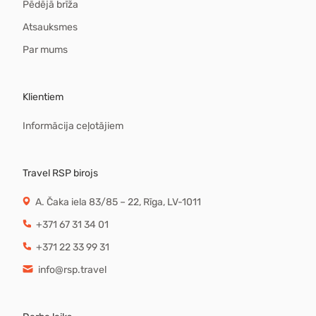
Pēdējā brīža
Atsauksmes
Par mums
Klientiem
Informācija ceļotājiem
Travel RSP birojs
A. Čaka iela 83/85 – 22, Rīga, LV-1011
+371 67 31 34 01
+371 22 33 99 31
info@rsp.travel