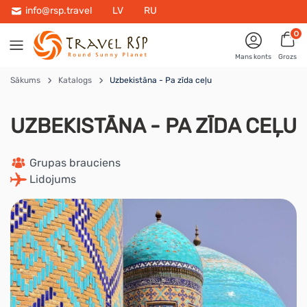
info@rsp.travel
LV
RU
0
Mans konts
Grozs
Sākums
Katalogs
Uzbekistāna - Pa zīda ceļu
UZBEKISTĀNA - PA ZĪDA CEĻU
 Grupas brauciens
 Lidojums