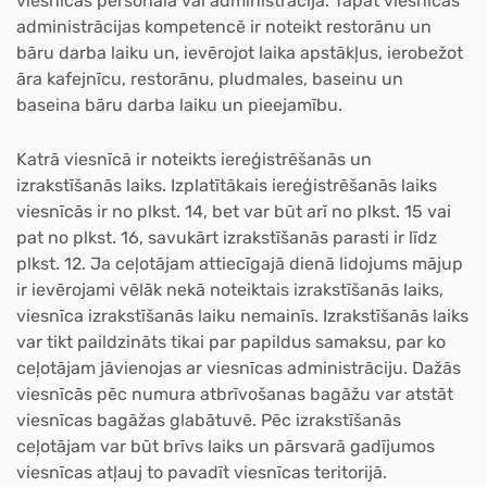
viesnīcas personāla vai administrācijā. Tāpat viesnīcas
administrācijas kompetencē ir noteikt restorānu un
bāru darba laiku un, ievērojot laika apstākļus, ierobežot
āra kafejnīcu, restorānu, pludmales, baseinu un
baseina bāru darba laiku un pieejamību.
Katrā viesnīcā ir noteikts
iereģistrēšanās un
izrakstīšanās laiks.
Izplatītākais iereģistrēšanās laiks
viesnīcās ir no plkst. 14, bet var būt arī no plkst. 15 vai
pat no plkst. 16, savukārt izrakstīšanās parasti ir līdz
plkst. 12. Ja ceļotājam attiecīgajā dienā lidojums mājup
ir ievērojami vēlāk nekā noteiktais izrakstīšanās laiks,
viesnīca izrakstīšanās laiku nemainīs. Izrakstīšanās laiks
var tikt paildzināts tikai par papildus samaksu, par ko
ceļotājam jāvienojas ar viesnīcas administrāciju. Dažās
viesnīcās pēc numura atbrīvošanas bagāžu var atstāt
viesnīcas bagāžas glabātuvē. Pēc izrakstīšanās
ceļotājam var būt brīvs laiks un pārsvarā gadījumos
viesnīcas atļauj to pavadīt viesnīcas teritorijā.