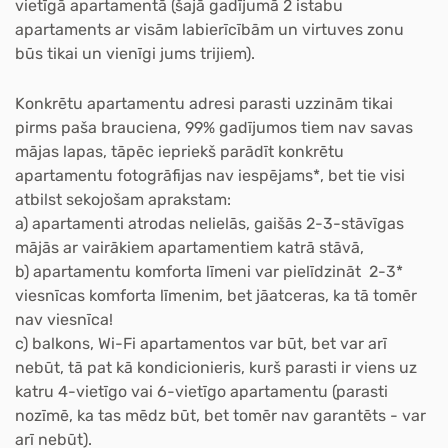
vietīgā apartamentā (šajā gadījumā 2 istabu
apartaments ar visām labierīcībām un virtuves zonu
būs tikai un vienīgi jums trijiem).
Konkrētu apartamentu adresi parasti uzzinām tikai
pirms paša brauciena, 99% gadījumos tiem nav savas
mājas lapas, tāpēc iepriekš parādīt konkrētu
apartamentu fotogrāfijas nav iespējams
*
, bet
tie visi
atbilst sekojošam aprakstam:
a) apartamenti atrodas nelielās, gaišās 2-3-stāvīgas
mājās ar vairākiem apartamentiem katrā stāvā,
b) apartamentu komforta līmeni var pielīdzināt 2-3*
viesnīcas komforta līmenim, bet jāatceras, ka tā tomēr
nav viesnīca!
c) balkons, Wi-Fi apartamentos var būt, bet var arī
nebūt, tā pat kā kondicionieris, kurš parasti ir viens uz
katru 4-vietīgo vai 6-vietīgo apartamentu (parasti
nozīmē, ka tas mēdz būt, bet tomēr nav garantēts - var
arī nebūt).