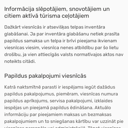
Informācija slēpotājiem, snovotājiem un
citiem aktīvā tūrisma ceļotājiem
Dažkārt viesnīcās ir atsevišķas telpas inventāra
glabāšanai. Ja par inventāra glabāšanu netiek prasīta
papildus samaksa un telpa ir brīvi pieejama ikvienam
viesnīcas viesim, viesnīca nenes atbildību par šo lietu
drošību, ja vien attiecīgās valsts normatīvajos aktos nav
noteikts citādi.
Papildus pakalpojumi viesnīcās
Katrā naktsmītnē parasti ir iespējams iegūt dažādus
papildus pakalpojumus,
piemēram, viesnīcas numura
papildus aprīkojums, servisa pakalpojumi, izklaides
iespējas un pieejamā papildus ēdināšana. Aktuālo
informāciju par pieejamiem maksas un bezmaksas
pakalpojumiem un to sniegšanas kārtību var uzzināt pie