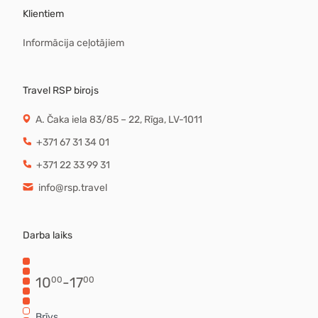
Klientiem
Informācija ceļotājiem
Travel RSP birojs
A. Čaka iela 83/85 – 22, Rīga, LV-1011
+371 67 31 34 01
+371 22 33 99 31
info@rsp.travel
Darba laiks
10
-
17
00
00
Brīvs