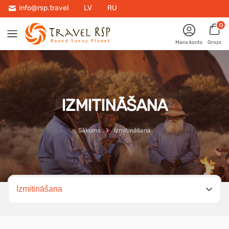
info@rsp.travel
LV
RU
0
Mans konts
Grozs
IZMITINĀŠANA
Sākums
Izmitināšana
Izvēlies lapu
Izmitināšana