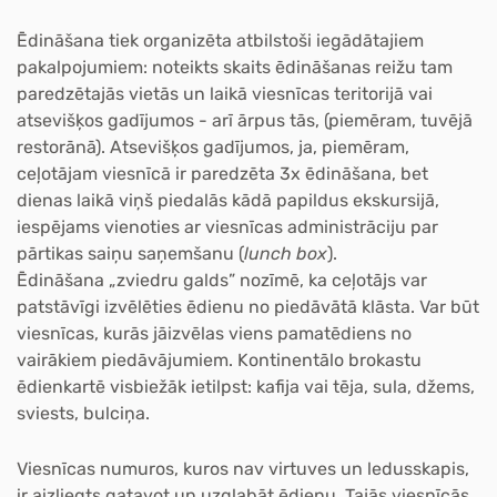
Ēdināšana
tiek organizēta atbilstoši iegādātajiem
pakalpojumiem: noteikts skaits ēdināšanas reižu tam
paredzētajās vietās un laikā viesnīcas teritorijā vai
atsevišķos gadījumos - arī ārpus tās, (piemēram, tuvējā
restorānā). Atsevišķos gadījumos, ja, piemēram,
ceļotājam viesnīcā ir paredzēta 3x ēdināšana, bet
dienas laikā viņš piedalās kādā papildus ekskursijā,
iespējams vienoties ar viesnīcas administrāciju par
pārtikas saiņu saņemšanu (
lunch box
).
Ēdināšana „zviedru galds” nozīmē, ka ceļotājs var
patstāvīgi izvēlēties ēdienu no piedāvātā klāsta. Var būt
viesnīcas, kurās jāizvēlas viens pamatēdiens no
vairākiem piedāvājumiem. Kontinentālo brokastu
ēdienkartē visbiežāk ietilpst: kafija vai tēja, sula, džems,
sviests, bulciņa.
Viesnīcas numuros, kuros nav virtuves un ledusskapis,
ir aizliegts
gatavot un uzglabāt ēdienu.
Tajās viesnīcās,