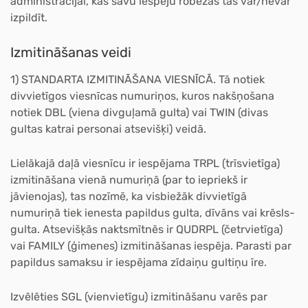
administrācijai, kas savu iespēju robežās tās var/nevar
izpildīt.
Izmitināšanas veidi
1) STANDARTA IZMITINĀŠANA VIESNĪCĀ.
Tā notiek
divvietīgos viesnīcas numuriņos,
kuros nakšņošana
notiek DBL (viena divguļamā gulta) vai TWIN (divas
gultas katrai personai atsevišķi) veidā.
Lielākajā daļā viesnīcu ir iespējama
TRPL (trīsvietīga)
izmitināšana
vienā numuriņā (par to iepriekš ir
jāvienojas), tas nozīmē, ka visbiežāk divvietīgā
numuriņā tiek ienesta papildus gulta, dīvāns vai krēsls-
gulta. Atsevišķās naktsmītnēs ir QUDRPL (četrvietīga)
vai FAMILY (ģimenes) izmitināšanas iespēja. Parasti par
papildus samaksu ir iespējama zīdaiņu gultiņu īre.
Izvēlēties
SGL (vienvietīgu) izmitināšanu
varēs par