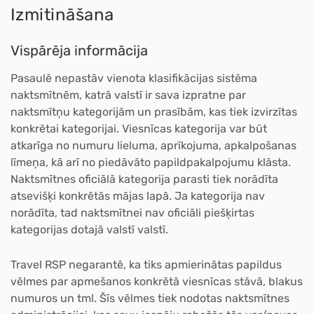
Izmitināšana
Vispārēja informācija
Pasaulē nepastāv vienota klasifikācijas sistēma
naktsmītnēm, katrā valstī ir sava izpratne par
naktsmītņu kategorijām un prasībām, kas tiek izvirzītas
konkrētai kategorijai. Viesnīcas kategorija var būt
atkarīga no numuru lieluma, aprīkojuma, apkalpošanas
līmeņa, kā arī no piedāvāto papildpakalpojumu klāsta.
Naktsmītnes oficiālā kategorija parasti tiek norādīta
atsevišķi konkrētās mājas lapā. Ja kategorija nav
norādīta, tad naktsmītnei nav oficiāli piešķirtas
kategorijas dotajā valstī valstī.
Travel RSP negarantē, ka tiks apmierinātas papildus
vēlmes par apmešanos konkrētā viesnīcas stāvā, blakus
numuros un tml. Šīs vēlmes tiek nodotas naktsmītnes