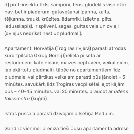
d) pret-insektu tīkls, šampūni, fēns, gludeklis visbiežāk
nav, bet ir piederumi gatavošanai (panna, kalts,
tējkanna, trauki, krūzītes, ēdamrīki, izlietne, plīts,
ledusskapis), ir spilveni, segas, gultas veļa un dvieļi
(dvieļus nedrīkst nest uz pludmali).
Apartamenti Horvātijā (Trogiras rivjērā) parasti atrodas
kūrortpilsētā Okrug Gornij (neliela pilsēta ar
restorāniem, kafejnīcām, maizes ceptuvēm, veikaliņiem,
labiekārtotu pludmali), tāpēc no apartamentiem līdz
pludmalei vai pārtikas veikalam parasti būs jānoiet ~ 5
minūtes, savukārt, līdz Trogiras vecpilsētai, ejot kājām,
būs ~ 40-45 minūtes, vai 20 minūtes, braucot ar
ūdens
taksometru
(kuģīti).
Istras pussalā parasti dzīvojam pilsētiņā Medulin.
Gandrīz vienmēr precīza tieši Jūsu apartamenta adrese