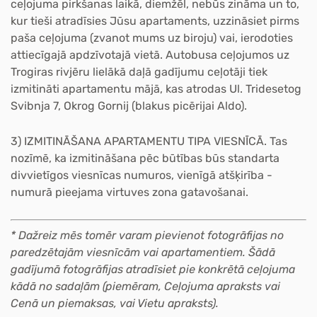
ceļojuma pirkšanas laikā, diemžēl, nebūs zināma un to,
kur tieši atradīsies Jūsu apartaments, uzzināsiet pirms
paša ceļojuma (zvanot mums uz biroju) vai, ierodoties
attiecīgajā apdzīvotajā vietā. Autobusa ceļojumos uz
Trogiras rivjēru lielākā daļā gadījumu ceļotāji tiek
izmitināti apartamentu mājā, kas atrodas Ul. Tridesetog
Svibnja 7, Okrog Gornij (blakus picērijai Aldo).
3) IZMITINĀŠANA APARTAMENTU TIPA VIESNĪCĀ.
Tas
nozīmē, ka izmitināšana pēc būtības būs standarta
divvietīgos viesnīcas numuros, vienīgā atšķirība -
numurā pieejama virtuves zona gatavošanai.
* Dažreiz mēs tomēr varam pievienot fotogrāfijas no
paredzētajām viesnīcām vai apartamentiem. Šādā
gadījumā fotogrāfijas atradīsiet pie konkrētā ceļojuma
kādā no sadaļām (piemēram, Ceļojuma apraksts vai
Cenā un piemaksas, vai Vietu apraksts).