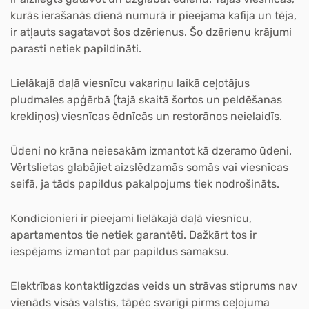
kurās ierašanās dienā numurā ir pieejama kafija un tēja,
ir atļauts sagatavot šos dzērienus. Šo dzērienu krājumi
parasti netiek papildināti.
Lielākajā daļā viesnīcu vakariņu laikā ceļotājus
pludmales
apģērbā
(tajā skaitā šortos un peldēšanas
krekliņos) viesnīcas ēdnīcās un restorānos neielaidīs.
Ūdeni
no krāna neiesakām izmantot kā dzeramo ūdeni.
Vērtslietas glabājiet aizslēdzamās somās vai viesnīcas
seifā, ja tāds papildus pakalpojums tiek nodrošināts.
Kondicionieri
ir pieejami lielākajā daļā viesnīcu,
apartamentos tie netiek garantēti. Dažkārt tos ir
iespējams izmantot par papildus samaksu.
Elektrības kontaktligzdas veids un strāvas stiprums
nav
vienāds visās valstīs, tāpēc svarīgi pirms ceļojuma