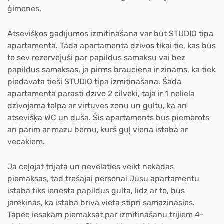
ģimenes.
Atsevišķos gadījumos izmitināšana var būt
STUDIO tipa
apartamentā. Tādā apartamentā dzīvos tikai tie, kas būs
to sev rezervējuši par papildus samaksu vai bez
papildus samaksas, ja pirms brauciena ir zināms, ka tiek
piedāvāta tieši STUDIO tipa izmitināšana. Šādā
apartamentā parasti dzīvo 2 cilvēki, tajā ir 1 neliela
dzīvojamā telpa ar virtuves zonu un gultu, kā arī
atsevišķa WC un duša. Šis apartaments būs piemērots
arī pārim ar mazu bērnu, kurš guļ vienā istabā ar
vecākiem.
Ja ceļojat trijatā
un nevēlaties veikt nekādas
piemaksas, tad trešajai personai Jūsu apartamentu
istabā tiks ienesta papildus gulta, līdz ar to, būs
jārēķinās, ka istabā brīvā vieta stipri samazināsies.
Tāpēc iesakām piemaksāt par izmitināšanu trijiem 4-