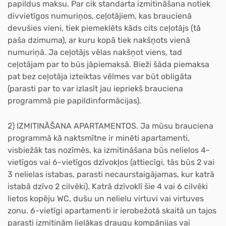
papildus maksu. Par cik standarta izmitināšana notiek
divvietīgos numuriņos, ceļotājiem, kas braucienā
devušies vieni, tiek piemeklēts kāds cits ceļotājs (tā
paša dzimuma), ar kuru kopā tiek nakšņots vienā
numuriņā. Ja ceļotājs vēlas nakšņot viens, tad
ceļotājam par to būs jāpiemaksā. Bieži šāda piemaksa
pat bez ceļotāja izteiktas vēlmes var būt obligāta
(parasti par to var izlasīt jau iepriekš brauciena
programmā pie papildinformācijas).
2) IZMITINĀŠANA APARTAMENTOS.
Ja mūsu brauciena
programmā kā naktsmītne ir minēti apartamenti,
visbiežāk tas nozīmēs, ka izmitināšana būs
nelielos
4-
vietīgos vai 6-vietīgos dzīvokļos (attiecīgi, tās būs 2 vai
3 nelielas istabas, parasti necaurstaigājamas, kur katrā
istabā dzīvo 2 cilvēki). Katrā dzīvoklī šie 4 vai 6 cilvēki
lietos kopēju WC, dušu un nelielu virtuvi vai virtuves
zonu. 6-vietīgi apartamenti ir ierobežotā skaitā un tajos
parasti izmitinām lielākas draugu kompānijas vai