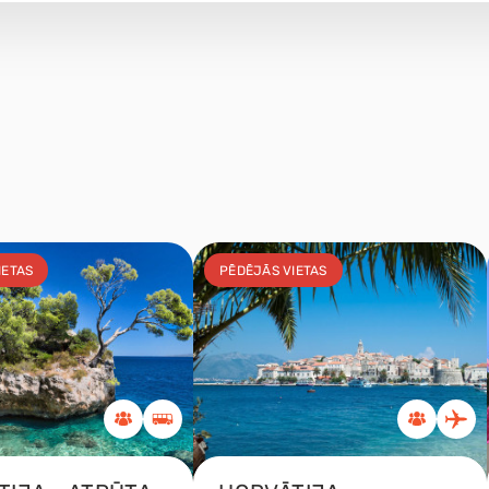
IETAS
PĒDĒJĀS VIETAS