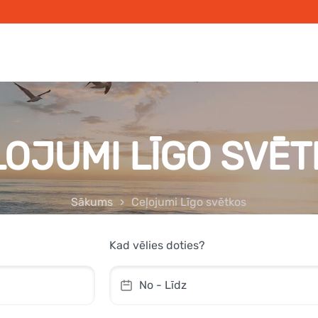
ĻOJUMI LĪGO SVĒT
Sākums
Ceļojumi Līgo svētkos
Kad vēlies doties?
No - Līdz