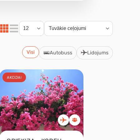
Visi
Autobuss
Lidojums
AKCIJA!