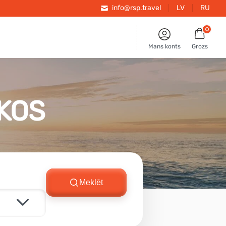
info@rsp.travel
LV
RU
0
Mans konts
Grozs
KOS
Meklēt