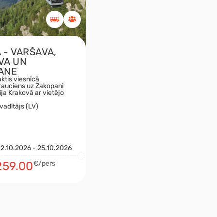
 - VARŠAVA,
VA UN
ANE
ktis viesnīcā
rauciens uz Zakopani
ija Krakovā ar vietējo
vadītājs (LV)
22.10.2026 - 25.10.2026
259.00
€/pers