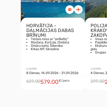
HORVĀTIJA -
POLIJA
DALMĀCIJAS DABAS
KRAKO
BRĪNUMI
ZAKOP
Tiešais reiss ar "airBaltic"
Visas na
Mostara, Korčula, Orebiča
Papildb
Dināru kalni, Šibenika
Ekskurs
Krkas NP, Skradina
gidu
Grupas 
ILGUMS:
ILGUMS:
8 Dienas, 14.09.2026 - 21.09.2026
4 Dienas, 
629.00
579.00
€/pers
299.00