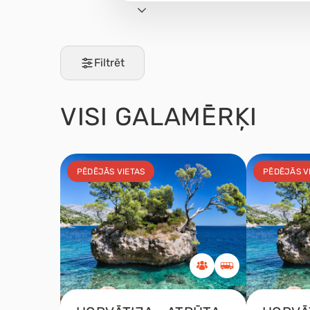
Filtrēt
VISI
GALAMĒRĶI
PĒDĒJĀS VIETAS
PĒDĒJĀS V