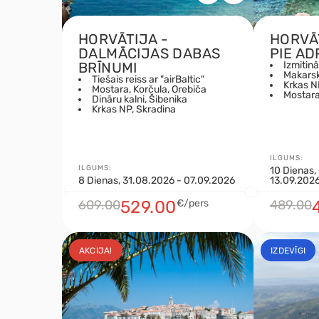
HORVĀTIJA -
HORVĀ
DALMĀCIJAS DABAS
PIE AD
BRĪNUMI
Izmitin
Makarsk
Tiešais reiss ar "airBaltic"
Krkas N
Mostara, Korčula, Orebiča
Mostara
Dināru kalni, Šibenika
Krkas NP, Skradina
ILGUMS:
ILGUMS:
10 Dienas,
8 Dienas, 31.08.2026 - 07.09.2026
13.09.202
609.00
529.00
€/pers
489.00
AKCIJA!
IZDEVĪGI