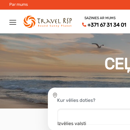
Par mums
SAZINIES AR MUMS
+371 67 31 34 01
CE
Kur vēlies doties?
Izvēlies valsti