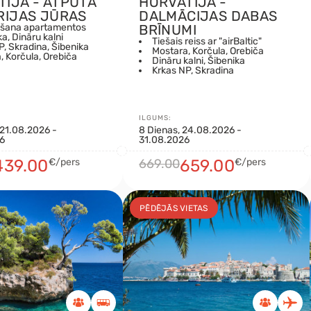
TIJA - ATPŪTA
HORVĀTIJA -
RIJAS JŪRAS
DALMĀCIJAS DABAS
āšana apartamentos
BRĪNUMI
a, Dināru kalni
Tiešais reiss ar "airBaltic"
P, Skradina, Šibenika
Mostara, Korčula, Orebiča
, Korčula, Orebiča
Dināru kalni, Šibenika
Krkas NP, Skradina
ILGUMS:
 21.08.2026 -
8 Dienas, 24.08.2026 -
6
31.08.2026
439.00
€/pers
669.00
659.00
€/pers
PĒDĒJĀS VIETAS