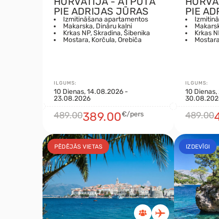
HORVĀTIJA - ATPŪTA
HORVĀ
PIE ADRIJAS JŪRAS
PIE AD
Izmitināšana apartamentos
Izmitin
Makarska, Dināru kalni
Makarsk
Krkas NP, Skradina, Šibenika
Krkas N
Mostara, Korčula, Orebiča
Mostara
ILGUMS:
ILGUMS:
10 Dienas, 14.08.2026 -
10 Dienas,
23.08.2026
30.08.202
489.00
389.00
€/pers
489.00
PĒDĒJĀS VIETAS
IZDEVĪGI