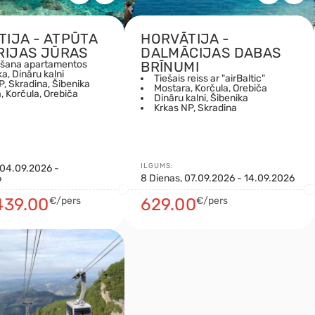
TIJA - ATPŪTA
HORVĀTIJA -
RIJAS JŪRAS
DALMĀCIJAS DABAS
āšana apartamentos
BRĪNUMI
a, Dināru kalni
Tiešais reiss ar "airBaltic"
P, Skradina, Šibenika
Mostara, Korčula, Orebiča
, Korčula, Orebiča
Dināru kalni, Šibenika
Krkas NP, Skradina
ILGUMS:
 04.09.2026 -
6
8 Dienas, 07.09.2026 - 14.09.2026
439.00
€/pers
629.00
€/pers