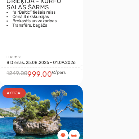
GRIEĶIJA - KORFU
SALAS ŠARMS
“airBaltic” tiešais reiss
Cenā 3 ekskursijas
Brokastis un vakariņas
Transfērs, bagāža
ILGUMS:
8 Dienas, 25.08.2026 - 01.09.2026
1249.00
999.00
€/pers
AKCIJA!