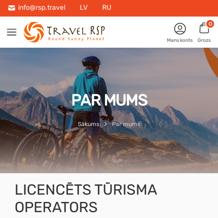
info@rsp.travel
LV
RU
0
Mans konts
Grozs
PAR MUMS
Sākums
Par mums
LICENCĒTS TŪRISMA
OPERATORS