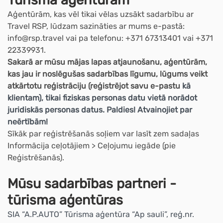
Tūrisma aģentūrām
Aģentūrām, kas vēl tikai vēlas uzsākt sadarbību ar
Travel RSP, lūdzam sazināties ar mums e-pastā:
info@rsp.travel
vai pa telefonu: +371 67313401 vai +371
22339931.
Sakarā ar mūsu mājas lapas atjaunošanu, aģentūrām,
kas jau ir noslēgušas sadarbības līgumu, lūgums veikt
atkārtotu reģistrāciju (reģistrējot savu e-pastu
kā
klientam), tikai fiziskas personas datu vietā norādot
juridiskās personas datus. Paldies! Atvainojiet par
neērtībām!
Sīkāk par reģistrēšanās soļiem var lasīt zem sadaļas
Informācija ceļotājiem > Ceļojumu iegāde (pie
Reģistrēšanās).
Mūsu sadarbības partneri -
tūrisma aģentūras
SIA “A.P.AUTO” Tūrisma aģentūra “Ap sauli”, reģ.nr.