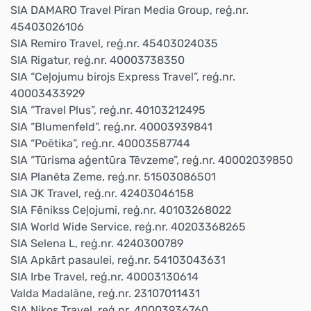
SIA DAMARO Travel Piran Media Group, reģ.nr.
45403026106
SIA Remiro Travel, reģ.nr. 45403024035
SIA Rigatur, reģ.nr. 40003738350
SIA “Ceļojumu birojs Express Travel”, reģ.nr.
40003433929
SIA “Travel Plus”, reģ.nr. 40103212495
SIA “Blumenfeld”, reģ.nr. 40003939841
SIA “Poētika”, reģ.nr. 40003587744
SIA “Tūrisma aģentūra Tēvzeme”, reģ.nr. 40002039850
SIA Planēta Zeme, reģ.nr. 51503086501
SIA JK Travel, reģ.nr. 42403046158
SIA Fēnikss Ceļojumi, reģ.nr. 40103268022
SIA World Wide Service, reģ.nr. 40203368265
SIA Selena L, reģ.nr. 4240300789
SIA Apkārt pasaulei, reģ.nr. 54103043631
SIA Irbe Travel, reģ.nr. 40003130614
Valda Madalāne, reģ.nr. 23107011431
SIA Nikos Travel, reģ.nr. 40003936760