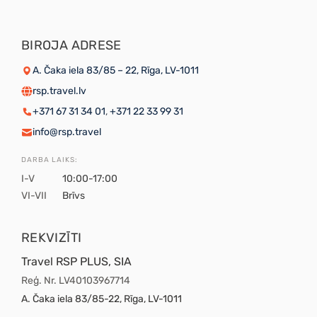
BIROJA ADRESE
A. Čaka iela 83/85 – 22, Rīga, LV-1011
rsp.travel.lv
+371 67 31 34 01
,
+371 22 33 99 31
info@rsp.travel
DARBA LAIKS:
I-V
10:00-17:00
VI-VII
Brīvs
REKVIZĪTI
Travel RSP PLUS, SIA
Reģ. Nr. LV40103967714
A. Čaka iela 83/85-22, Rīga, LV-1011