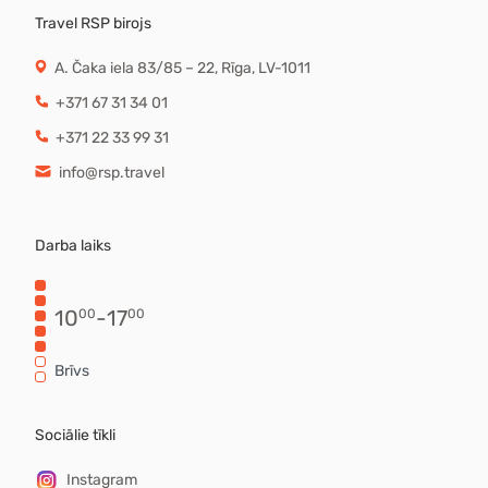
Travel RSP birojs
A. Čaka iela 83/85 – 22, Rīga, LV-1011
+371 67 31 34 01
+371 22 33 99 31
info@rsp.travel
Darba laiks
10
-
17
00
00
Brīvs
Sociālie tīkli
Instagram