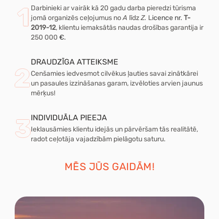
Darbinieki ar vairāk kā 20 gadu darba pieredzi tūrisma
jomā organizēs ceļojumus no
A
līdz
Z.
L
icence nr.
T-
2019-12
, klientu iemaksātās naudas drošības garantija ir
250 000
€.
DRAUDZĪGA ATTEIKSME
Cenšamies iedvesmot cilvēkus ļauties savai zinātkārei
un pasaules izzināšanas garam, izvēloties arvien jaunus
mērķus!
INDIVIDUĀLA PIEEJA
Ieklausāmies klientu idejās un pārvēršam tās realitātē,
radot ceļotāja vajadzībām pielāgotu saturu.
MĒS JŪS GAIDĀM!