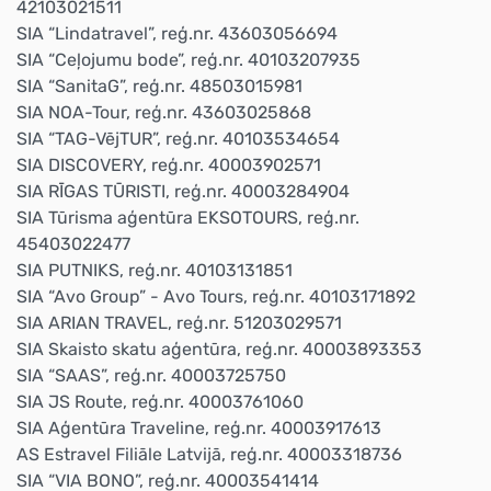
42103021511
SIA “Lindatravel”, reģ.nr. 43603056694
SIA “Ceļojumu bode”, reģ.nr. 40103207935
SIA “SanitaG”, reģ.nr. 48503015981
SIA NOA-Tour, reģ.nr. 43603025868
SIA “TAG-VējTUR”, reģ.nr. 40103534654
SIA DISCOVERY, reģ.nr. 40003902571
SIA RĪGAS TŪRISTI, reģ.nr. 40003284904
SIA Tūrisma aģentūra EKSOTOURS, reģ.nr.
45403022477
SIA PUTNIKS, reģ.nr. 40103131851
SIA “Avo Group” - Avo Tours, reģ.nr. 40103171892
SIA ARIAN TRAVEL, reģ.nr. 51203029571
SIA Skaisto skatu aģentūra, reģ.nr. 40003893353
SIA “SAAS”, reģ.nr. 40003725750
SIA JS Route, reģ.nr. 40003761060
SIA Aģentūra Traveline, reģ.nr. 40003917613
AS Estravel Filiāle Latvijā, reģ.nr. 40003318736
SIA “VIA BONO”, reģ.nr. 40003541414