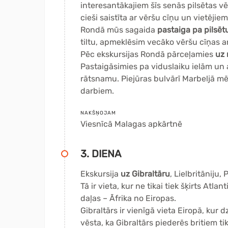
interesantākajiem šīs senās pilsētas vē
cieši saistīta ar vēršu cīņu un vietējiem
Rondā mūs sagaida
pastaiga pa pilsēt
tiltu, apmeklēsim vecāko vēršu cīņas a
Pēc ekskursijas Rondā pārceļamies
uz 
Pastaigāsimies pa viduslaiku ielām u
rātsnamu. Piejūras bulvārī Marbeljā m
darbiem.
NAKŠŅOJAM
Viesnīcā Malagas apkārtnē
3. DIENA
Ekskursija
uz Gibraltāru
, Lielbritāniju,
Tā ir vieta, kur ne tikai tiek šķirts Atl
daļas – Āfrika no Eiropas.
Gibraltārs ir vienīgā vieta Eiropā, kur 
vēsta, ka Gibraltārs piederēs britiem ti