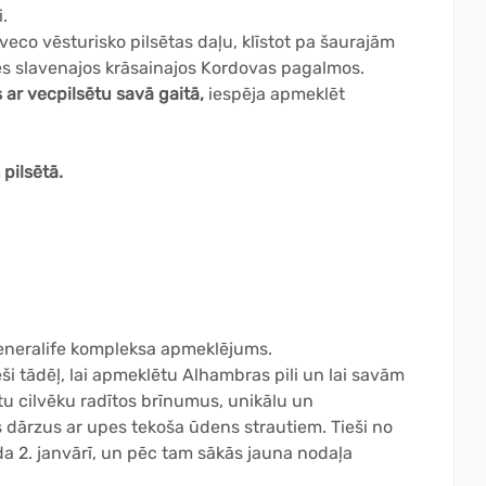
.
co vēsturisko pilsētas daļu, klīstot pa šaurajām
ies slavenajos krāsainajos Kordovas pagalmos.
 ar vecpilsētu savā gaitā,
iespēja apmeklēt
 pilsētā.
eneralife kompleksa apmeklējums.
eši tādēļ, lai apmeklētu Alhambras pili un lai savām
u cilvēku radītos brīnumus, unikālu un
 dārzus ar upes tekoša ūdens strautiem. Tieši no
da 2. janvārī, un pēc tam sākās jauna nodaļa