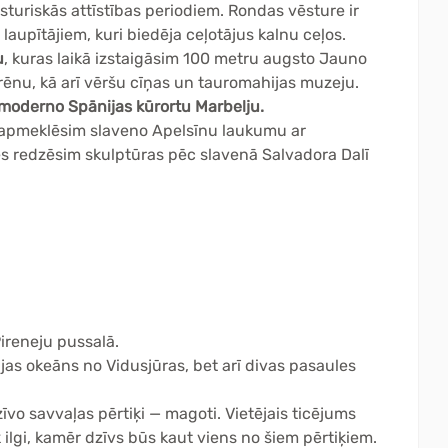
sturiskās attīstības periodiem. Rondas vēsture ir
 laupītājiem, kuri biedēja ceļotājus kalnu ceļos.
u
, kuras laikā izstaigāsim 100 metru augsto Jauno
rēnu, kā arī vēršu cīņas un tauromahijas muzeju.
moderno Spānijas kūrortu Marbelju.
n apmeklēsim slaveno Apelsīnu laukumu ar
ēs redzēsim skulptūras pēc slavenā Salvadora Dalī
 Pireneju pussalā.
antijas okeāns no Vidusjūras, bet arī divas pasaules
dzīvo savvaļas pērtiķi — magoti. Vietējais ticējums
k ilgi, kamēr dzīvs būs kaut viens no šiem pērtiķiem.