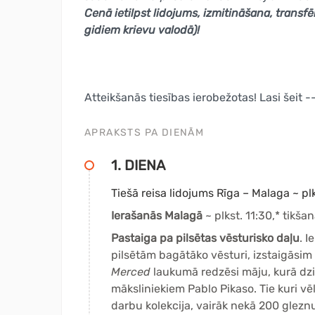
Cenā ietilpst lidojums, izmitināšana, transf
gidiem krievu valodā)!
Atteikšanās tiesības ierobežotas! Lasi šeit -
APRAKSTS PA DIENĀM
1. DIENA
Tiešā reisa lidojums Rīga – Malaga ~ plk
Ierašanās Malagā
~ plkst. 11:30,* tikšan
Pastaiga pa pilsētas vēsturisko daļu
. 
pilsētām bagātāko vēsturi, izstaigāsim
Merced
laukumā redzēsi māju, kurā dz
māksliniekiem Pablo Pikaso. Tie kuri v
darbu kolekcija, vairāk nekā 200 glezn