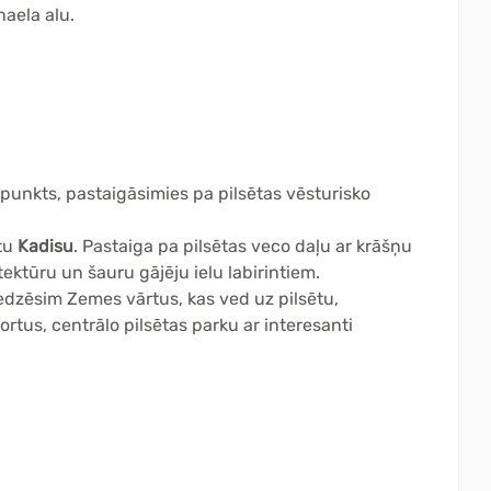
haela alu.
 punkts, pastaigāsimies pa pilsētas vēsturisko
ētu
Kadisu
. Pastaiga pa pilsētas veco daļu ar krāšņu
tektūru un šauru gājēju ielu labirintiem.
redzēsim Zemes vārtus, kas ved uz pilsētu,
ortus, centrālo pilsētas parku ar interesanti