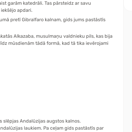
ist garām katedrāli. Tas pārsteidz ar savu
iekšējo apdari.
umā pretī Gibralfaro kalnam, gids jums pastāstīs
izskatās Alkazaba, musulmaņu valdnieku pils, kas bija
līdz mūsdienām tādā formā, kad tā tika ievērojami
as slēpjas Andalūzijas augstos kalnos.
ndalūzijas laukiem. Pa ceļam gids pastāstīs par