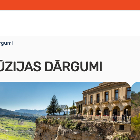
ārgumi
ŪZIJAS DĀRGUMI