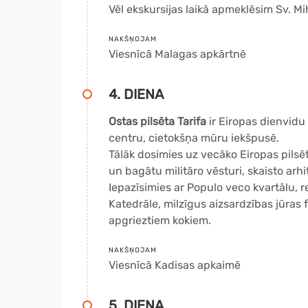
Vēl ekskursijas laikā apmeklēsim Sv. Mi
NAKŠŅOJAM
Viesnīcā Malagas apkārtnē
4. DIENA
Ostas pilsēta Tarifa
ir Eiropas dienvidu
centru, cietokšņa mūru iekšpusē.
Tālāk dosimies uz vecāko Eiropas pils
un bagātu militāro vēsturi, skaisto arhi
Iepazīsimies ar Populo veco kvartālu, 
Katedrāle, milzīgus aizsardzības jūras f
apgrieztiem kokiem.
NAKŠŅOJAM
Viesnīcā
Kadisas apkaimē
5. DIENA