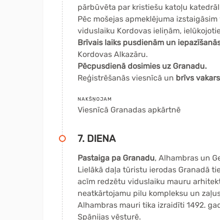
pārbūvēta par kristiešu katoļu katedrāli
Pēc mošejas apmeklējuma izstaigāsim ve
viduslaiku Kordovas ieliņām, ielūkojot
Brīvais laiks pusdienām un iepazīšanās
Kordovas Alkazāru.
Pēcpusdienā dosimies uz Granadu.
Reģistrēšanās viesnīcā un
brīvs vakars
NAKŠŅOJAM
Viesnīcā
Granadas apkārtnē
7. DIENA
Pastaiga pa Granadu
, Alhambras un G
Lielākā daļa tūristu ierodas Granadā ti
acīm redzētu viduslaiku mauru arhitekt
neatkārtojamu pilu kompleksu un zaļus
Alhambras mauri tika izraidīti 1492. ga
Spānijas vēsturē.