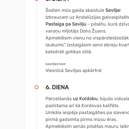
Šodien mūs gaida skaistule
Sevilja
!
Izbraucam uz Andalūzijas galvaspilsētu
Pastaiga pa Sevilju
- pilsētu, kurā dzī
varoņu mīļotājs Dons Žuans.
Apmeklēsim vienu no vispārsteidzošāk
laukums", izstaigāsim seno ebreju kvar
katedrāli gotikas stilā.
NAKŠŅOJAM
Viesnīcā
Seviljas apkārtnē
6. DIENA
Pārcelšanās
uz Kordobu
, bijušo vidusl
pazīstama arī kā Kordovas kalifāts.
Unikāla iespēja pastaigāties pa slaveno
pirmā gadsimta pirms mūsu ēras.
Apmeklēsim senās pilsētas mauru laikme