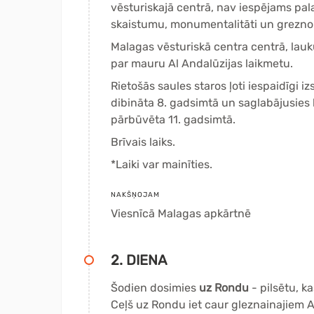
vēsturiskajā centrā, nav iespējams pala
skaistumu, monumentalitāti un grezno 
Malagas vēsturiskā centra centrā, lauk
par mauru Al Andalūzijas laikmetu.
Rietošās saules staros ļoti iespaidīgi 
dibināta 8. gadsimtā un saglabājusies 
pārbūvēta 11. gadsimtā.
Brīvais laiks.
*Laiki var mainīties.
NAKŠŅOJAM
Viesnīcā Malagas apkārtnē
2. DIENA
Šodien dosimies
uz Rondu
- pilsētu, k
Ceļš uz Rondu iet caur gleznainajiem A