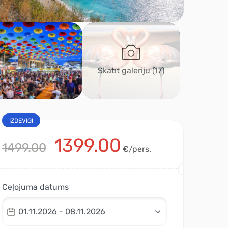
Skatīt galeriju
(17)
IZDEVĪGI
1399.00
1499.00
€/pers.
Ceļojuma datums
01.11.2026 - 08.11.2026