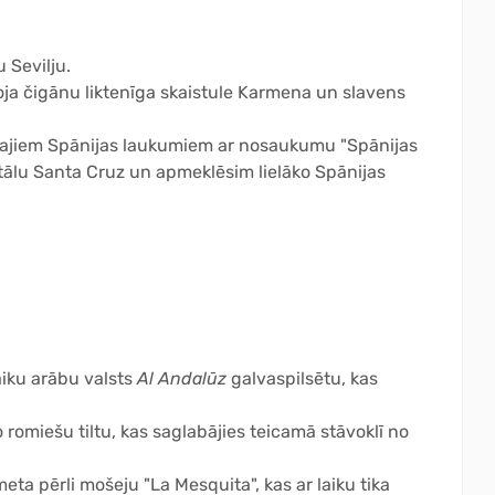
 Sevilju.
voja čigānu liktenīga skaistule Karmena un slavens
ajiem Spānijas laukumiem ar nosaukumu "Spānijas
tālu Santa Cruz un apmeklēsim lielāko Spānijas
aiku arābu valsts
Al Andalūz
galvaspilsētu, kas
 romiešu tiltu, kas saglabājies teicamā stāvoklī no
ta pērli mošeju "La Mesquita", kas ar laiku tika