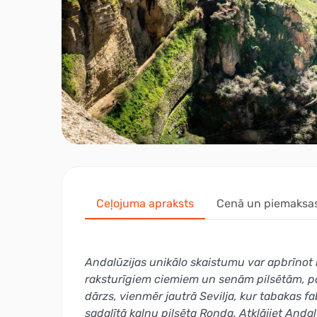
Ceļojuma apraksts
Cenā un piemaksa
Andalūzijas unikālo skaistumu var apbrīnot 
raksturīgiem ciemiem un senām pilsētām, p
dārzs, vienmēr jautrā Sevilja, kur tabakas f
sadalītā kalnu pilsēta Ronda. Atklājiet Anda