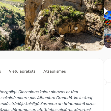
s
Vietu apraksts
Atsauksmes
bezgalīgi! Gleznainas kalnu ainavas ar tām
asakainā mauru pils Alhambra Granadā, ko ieskauj
abrikā strādāja kaislīgā Karmena un brīnumainā aizas
lūzijas dārgumus un atpūtieties piejūras kūrortos!