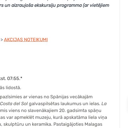
ērs un aizraujoša ekskursiju programma (ar vietējiem
->
AKCIJAS NOTEIKUMI
st. 07:55.*
ās lidostā.
Iepazīsimies ar vienas no Spānijas vecākajām
Costa del Sol
galvaspilsētas laukumus un ielas.
La
imis viens no slavenākajiem 20. gadsimta spāņu
ēlas var apmeklēt muzeju, kurā apskatāma liela viņa
u, skulptūru un keramika. Pastaigājoties Malagas