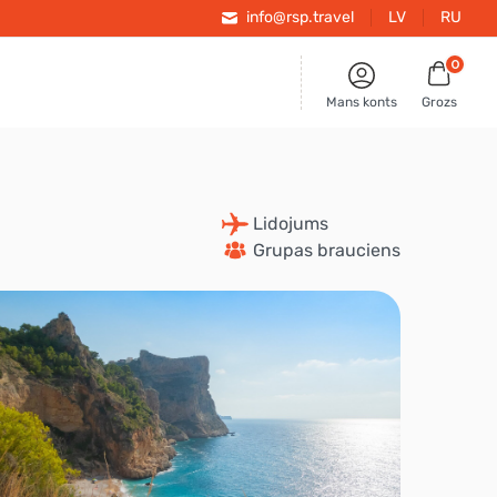
info@rsp.travel
LV
RU
0
Mans konts
Grozs
 Lidojums
 Grupas brauciens