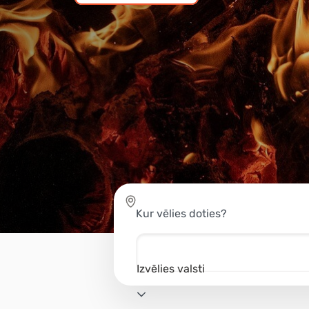
Kur vēlies doties?
Izvēlies valsti