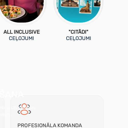
ALL INCLUSIVE
"CITĀDI"
CEĻOJUMI
CEĻOJUMI
ŠANA
lības un dzīvības
aviem
PROFESIONĀLA
KOMANDA