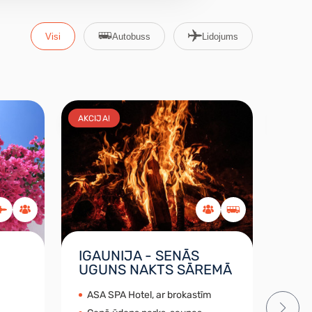
Visi
Autobuss
Lidojums
AKCIJA!
AKCIJ
IGAUNIJA - SENĀS
GRU
UGUNS NAKTS SĀREMĀ
VAS
ASA SPA Hotel, ar brokastīm
Tie