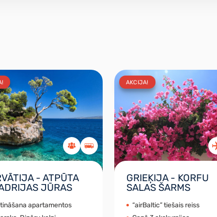
A!
AKCIJA!
VĀTIJA - ATPŪTA
GRIEĶIJA - KORFU
 ADRIJAS JŪRAS
SALAS ŠARMS
itināšana apartamentos
“airBaltic” tiešais reiss