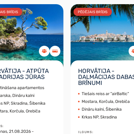
AIS BRĪDIS
PĒDĒJAIS BRĪDIS
VĀTIJA - ATPŪTA
HORVĀTIJA -
 ADRIJAS JŪRAS
DALMĀCIJAS DABA
BRĪNUMI
itināšana apartamentos
Tiešais reiss ar "airBaltic"
rska, Dināru kalni
Mostara, Korčula, Orebiča
s NP, Skradina, Šibenika
Dināru kalni, Šibenika
ara, Korčula, Orebiča
Krkas NP, Skradina
MS
:
enas
, 21.08.2026 -
ILGUMS
: