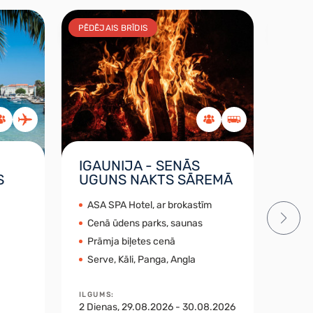
PĒDĒJAIS BRĪDIS
PĒDĒJ
IGAUNIJA - SENĀS
HOR
S
UGUNS NAKTS SĀREMĀ
DA
BRĪ
ASA SPA Hotel, ar brokastīm
Tieš
Cenā ūdens parks, saunas
Mos
Prāmja biļetes cenā
Din
Serve, Kāli, Panga, Angla
Krk
ILGUMS
:
2
Dienas
, 29.08.2026 - 30.08.2026
ILGU