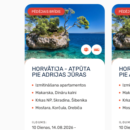
PĒDĒJAIS BRĪDIS
PĒDĒJ
HORVĀTIJA - ATPŪTA
HOR
PIE ADRIJAS JŪRAS
PIE
Izmitināšana apartamentos
Izm
Makarska, Dināru kalni
Maka
Krkas NP, Skradina, Šibenika
Krka
Mostara, Korčula, Orebiča
Most
ILGUMS
:
ILGU
10
Dienas
, 14.08.2026 -
10
Di