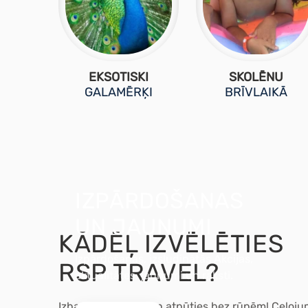
EKSOTISKI
SKOLĒNU
GALAMĒRĶI
BRĪVLAIKĀ
IZPĀRDOŠANAS
UN JAUNUMI
KĀDĒĻ IZVĒLĒTIES
Izpārdošanas, izsludinātās Akcijas,
RSP TRAVEL?
aktualitātes, jaunumi un raksti.
Izbaudi ceļojumu un atpūties bez rūpēm! Ceļoj