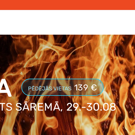
A
139 €
PĒDĒJĀS VIETAS
S SĀREMĀ, 29.-30.08