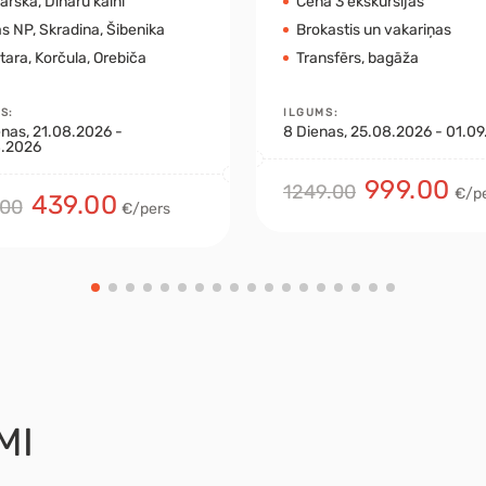
rska, Dināru kalni
Cenā 3 ekskursijas
s NP, Skradina, Šibenika
Brokastis un vakariņas
ara, Korčula, Orebiča
Transfērs, bagāža
MS
:
ILGUMS
:
enas
, 21.08.2026 -
8
Dienas
, 25.08.2026 - 01.0
.2026
999.00
1249.00
€/p
439.00
.00
€/pers
MI