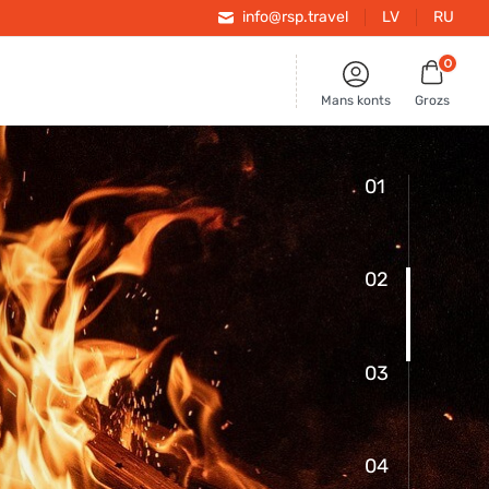
info@rsp.travel
LV
RU
0
Mans konts
Grozs
01
02
03
04