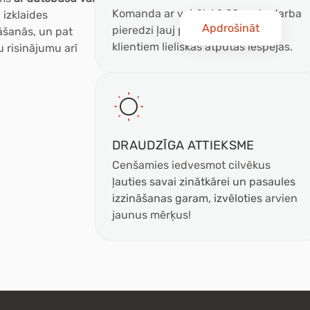
Komanda ar vairāk kā 20 gadu darba
izklaides
Apdrošināt
pieredzi ļauj piedāvāt saviem
āšanās, un pat
klientiem lieliskas atpūtas iespējas.
 risinājumu arī
DRAUDZĪGA
ATTIEKSME
Cenšamies iedvesmot cilvēkus
ļauties savai zinātkārei un pasaules
izzināšanas garam, izvēloties
arvien
jaunus mērķus!