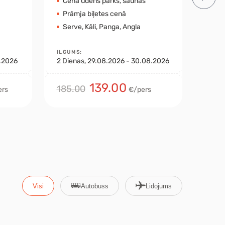
Cenā ūdens parks, saunas
Tra
Prāmja biļetes cenā
7 n
Serve, Kāli, Panga, Angla
4 p
ILGUMS
:
ILGU
9.2026
2
Dienas
, 29.08.2026 - 30.08.2026
8
Die
139.00
185.00
870
ers
€/pers
Visi
Autobuss
Lidojums