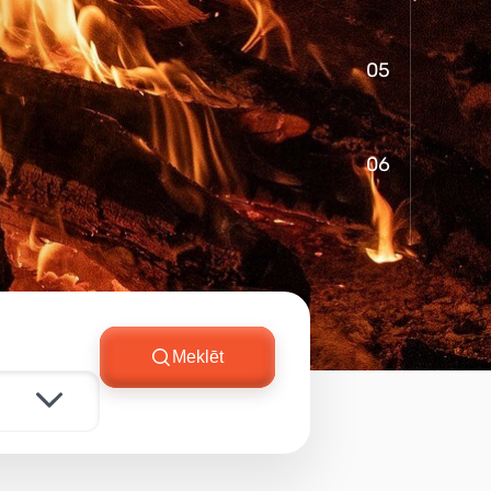
05
06
Meklēt