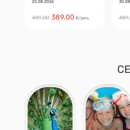
23.08.2026
30.08
389.00
489.00
489
€/pers
C