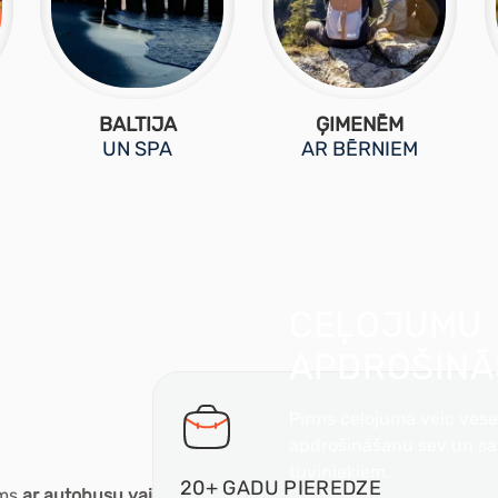
BALTIJA
ĢIMENĒM
UN SPA
AR BĒRNIEM
CEĻOJUMU
APDROŠINĀ
Pirms ceļojuma veic vese
apdrošināšanu sev un s
tuviniekiem.
20+ GADU
PIEREDZE
ums
ar autobusu vai