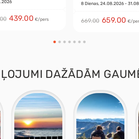
.2026
8
Dienas
, 24.08.2026 - 31.0
439.00
.00
659.00
€/pers
669.00
€/pe
EĻOJUMI
DAŽĀDĀM GAUM