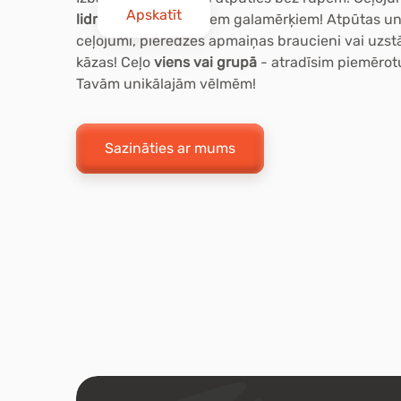
Apskatīt
lidmašīnu
uz dažādiem galamērķiem! Atpūtas un 
ceļojumi, pieredzes apmaiņas braucieni vai uzst
kāzas! Ceļo
viens vai grupā
- atradīsim piemērotu
Tavām unikālajām vēlmēm!
Sazināties ar mums