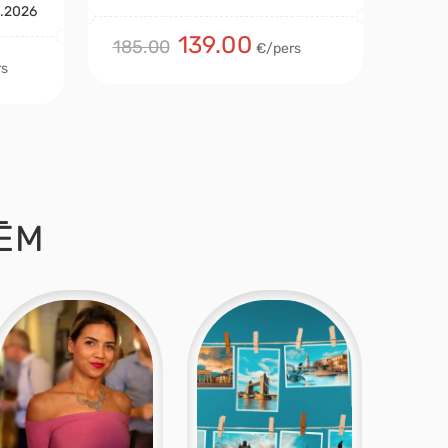
8.2026
8
Die
139.00
185.00
€/pers
609
rs
ĒM
UN 