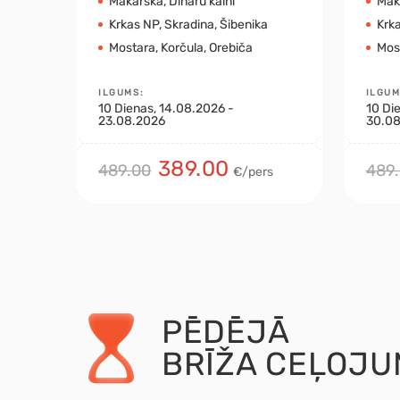
Makarska, Dināru kalni
Maka
Krkas NP, Skradina, Šibenika
Krka
Mostara, Korčula, Orebiča
Most
ILGUMS
:
ILGU
10
Dienas
, 14.08.2026 -
10
Di
23.08.2026
30.08
389.00
489.00
489
€/pers
PĒDĒJĀ
BRĪŽA CEĻOJU