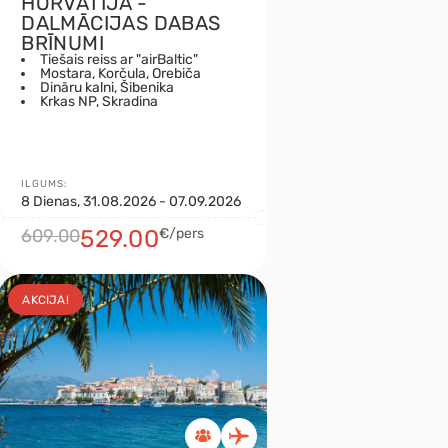
HORVĀTIJA -
DALMĀCIJAS DABAS
BRĪNUMI
Tiešais reiss ar "airBaltic"
Mostara, Korčula, Orebiča
Dināru kalni, Šibenika
Krkas NP, Skradina
ILGUMS:
8 Dienas, 31.08.2026 - 07.09.2026
609.00
529.00
€/pers
AKCIJA!