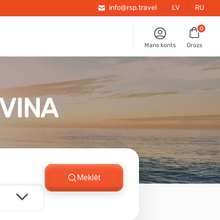
info@rsp.travel
LV
RU
0
Mans konts
Grozs
VINA
Meklēt