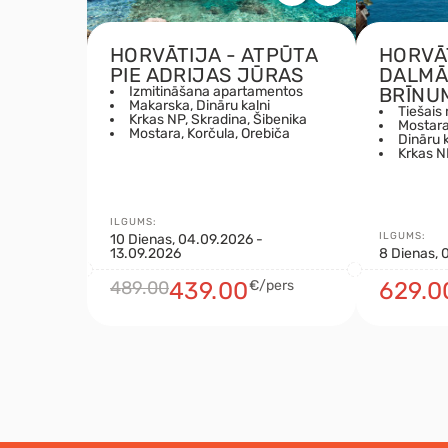
HORVĀTIJA - ATPŪTA
HORVĀ
PIE ADRIJAS JŪRAS
DALMĀ
Izmitināšana apartamentos
BRĪNU
Makarska, Dināru kalni
Tiešais 
Krkas NP, Skradina, Šibenika
Mostara
Mostara, Korčula, Orebiča
Dināru k
Krkas N
ILGUMS:
ILGUMS:
10 Dienas, 04.09.2026 -
13.09.2026
8 Dienas, 
489.00
439.00
€/pers
629.0