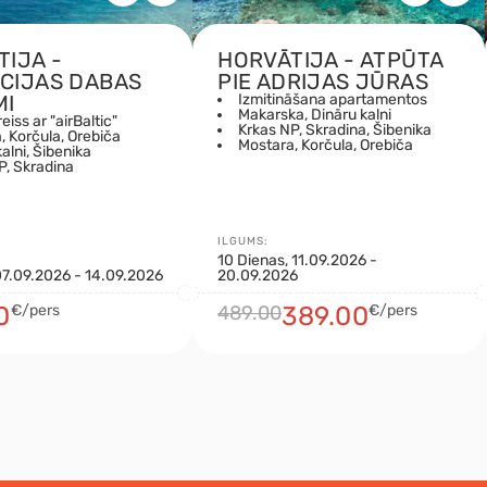
TIJA -
HORVĀTIJA - ATPŪTA
CIJAS DABAS
PIE ADRIJAS JŪRAS
MI
Izmitināšana apartamentos
Makarska, Dināru kalni
reiss ar "airBaltic"
Krkas NP, Skradina, Šibenika
, Korčula, Orebiča
Mostara, Korčula, Orebiča
alni, Šibenika
P, Skradina
ILGUMS:
10 Dienas, 11.09.2026 -
07.09.2026 - 14.09.2026
20.09.2026
0
€/pers
489.00
389.00
€/pers