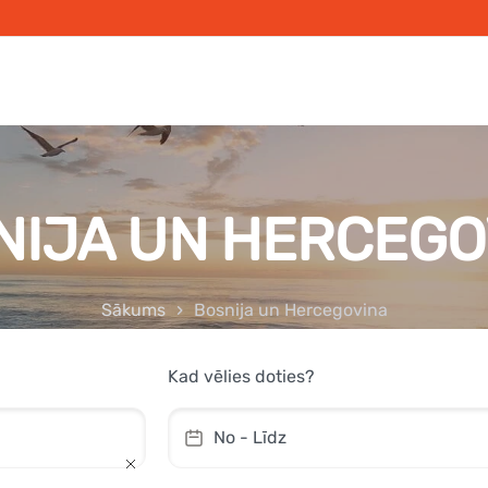
NIJA UN HERCEGO
Sākums
Bosnija un Hercegovina
Kad vēlies doties?
No - Līdz