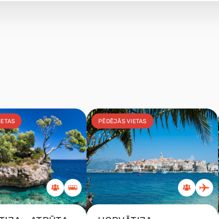
IETAS
PĒDĒJĀS VIETAS