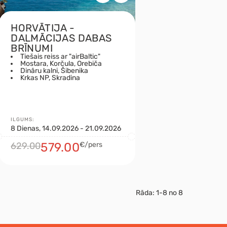
HORVĀTIJA -
DALMĀCIJAS DABAS
BRĪNUMI
Tiešais reiss ar "airBaltic"
Mostara, Korčula, Orebiča
Dināru kalni, Šibenika
Krkas NP, Skradina
ILGUMS:
8 Dienas, 14.09.2026 - 21.09.2026
629.00
579.00
€/pers
Rāda:
1-8
no
8