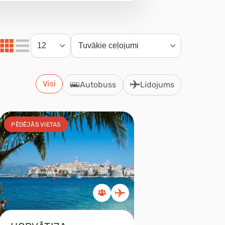
Visi
Autobuss
Lidojums
PĒDĒJĀS VIETAS