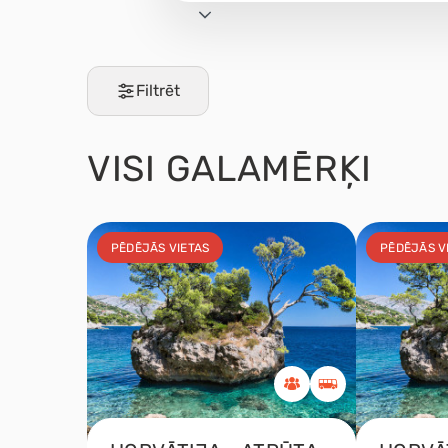
Filtrēt
VISI
GALAMĒRĶI
PĒDĒJĀS VIETAS
PĒDĒJĀS V