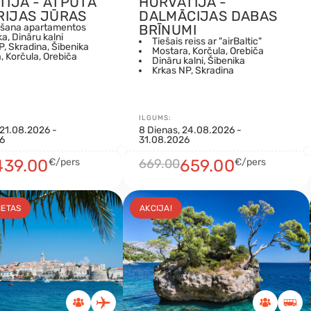
TIJA - ATPŪTA
HORVĀTIJA -
RIJAS JŪRAS
DALMĀCIJAS DABAS
āšana apartamentos
BRĪNUMI
a, Dināru kalni
Tiešais reiss ar "airBaltic"
P, Skradina, Šibenika
Mostara, Korčula, Orebiča
, Korčula, Orebiča
Dināru kalni, Šibenika
Krkas NP, Skradina
ILGUMS:
 21.08.2026 -
8 Dienas, 24.08.2026 -
6
31.08.2026
439.00
€/pers
669.00
659.00
€/pers
IETAS
AKCIJA!