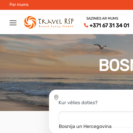
Par mums
SAZINIES AR MUMS
+371 67 31 34 01
BOS
Kur vēlies doties?
Bosnija un Hercegovina