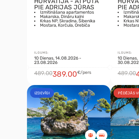
HORVĀTIJA - ATPŪTA
HORVĀ
PIE ADRIJAS JŪRAS
PIE AD
Izmitināšana apartamentos
Izmitin
Makarska, Dināru kalni
Makarsk
Krkas NP, Skradina, Šibenika
Krkas N
Mostara, Korčula, Orebiča
Mostara
ILGUMS:
ILGUMS:
10 Dienas, 14.08.2026 -
10 Dienas,
23.08.2026
30.08.202
489.00
389.00
€/pers
489.00
IZDEVĪGI
PĒDĒJĀS V