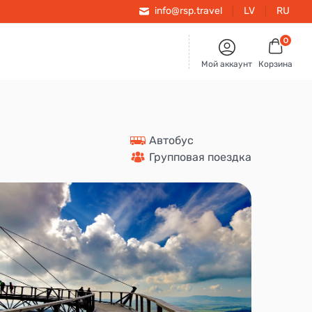
info@rsp.travel
LV
RU
0
Мой аккаунт
Корзина
 Автобус
 Групповая поездка