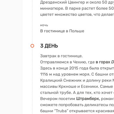
Дрезденский Цвингер и около 50 др
миниатюре. В парке растет более 50
цветет множество цветов, что делае
НОЧЬ
В гостинице
в Польше
3 ДЕНЬ
Завтрак в гостинице.
Отправляемся в Чехию, где
в горах
D
Здесь в конце 2015 года была откры
1116 м над уровнем моря. С башни о
Кралицкий Снежник и долину реки М
массивы Кркноше и Есеники. Самые 
стальной трубе. А для тех, кто хочет
Вечером посетим
Штрамберк,
романт
сможете попробовать деликатесы по
башни “Truba” открывается красива