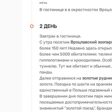
НОЧЬ
В гостинице
в в окрестностях Вроцл
2 ДЕНЬ
Завтрак в гостинице.
С утра посетим
Вроцлавский зоопар
более 150 лет! Недавно здесь откры
более чем 5000 обитателями: тюлен
гиппопотамами и крокодилами. Особ
туннелю. Тут же обитают и обычные
панды.
Далее отправимся на
золотые рудник
золота. Поездка по шахте на оранже
единственный в Польше подземный 
В завершении дня посетим парк ми
посещаемых достопримечательносте
знаменитый “золотой поезд”, Бранде