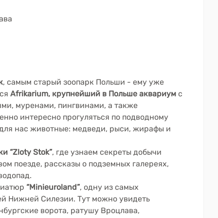
ава
к
, самым старый зоопарк Польши - ему уже
лся
Afrikarium, крупнейший в Польше аквариум
с
ями, муренами, пингвинами, а также
енно интересно прогуляться по подводному
 для нас животные: медведи, рыси, жирафы и
и “Zloty Stok”
, где узнаем секреты добычи
вом поезде, рассказы о подземных галереях,
водопад.
ниатюр
“Minieuroland”
, одну из самых
й Нижней Силезии. Тут можно увидеть
нбургские ворота, ратушу Вроцлава,