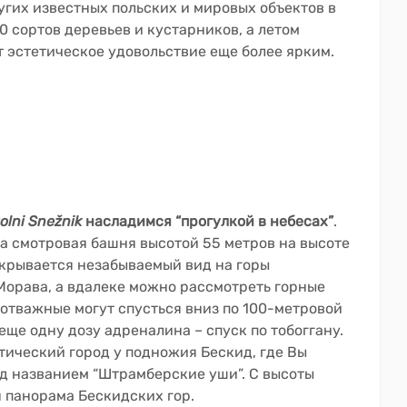
угих известных польских и мировых объектов в
0 сортов деревьев и кустарников, а летом
т эстетическое удовольствие еще более ярким.
olni Snežnik
насладимся “прогулкой в небесах”
.
та смотровая башня высотой 55 метров на высоте
ткрывается незабываемый вид на горы
орава, а вдалеке можно рассмотреть горные
отважные могут спусться вниз по 100-метровой
 еще одну дозу адреналина – спуск по тобоггану.
ический город у подножия Бескид, где Вы
д названием “Штрамберские уши”. С высоты
я панорама Бескидских гор.