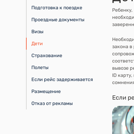
Подготовка к поездке
Ребенку,
необходи
Проездные документы
заверенн
Визы
Необходи
Дети
закона в
сопровож
Страхование
соответс
Полеты
вывозе р
ID карту
Если рейс задерживается
сомнения
Размещение
Если р
Отказ от рекламы