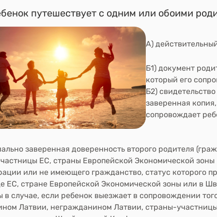
ебенок путешествует с одним или обоими род
А)
действительный
Б1)
документ родит
который его сопр
Б2)
свидетельство
заверенная копия,
сопровождает ребе
ально заверенная доверенность второго родителя (гра
частницы ЕС, страны Европейской Экономической зоны
ации или не имеющего гражданство, статус которого пр
е ЕС, стране Европейской Экономической зоны или в Ш
ны
в случае, если
ребенок выезжает в сопровождении того
ном Латвии, негражданином Латвии, страны-участницы