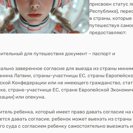
присвоен статус л
Республике),
пере
в страны, которые
путешествуя
само
предоставляют:
ительный для путешествия документ – паспорт
и
ально заверенное согласие для выезда из страны миним
нина Латвии, страны-участницы ЕС, страны Европейск
кой Конфедерации или не имеющего гражданство, стату
ке, стране-участнице ЕС, стране Европейской Экономи
ации) или опекуна.
итель ребенка, который имеет право давать согласие на 
ется давать согласие, ребенок может выехать из стран
го суда с согласием ребенку самостоятельно выезжать и