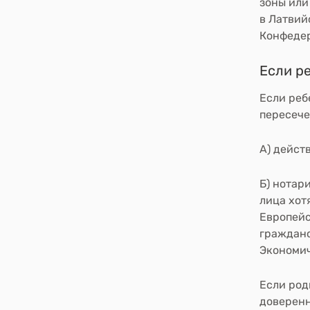
зоны или
в Латвий
Конфедер
Если р
Если реб
пересече
А)
действ
Б)
нотари
лица хот
Европейс
гражданс
Экономич
Если род
доверенн