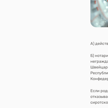
А)
действ
Б)
нотари
негражда
Швейцарс
Республи
Конфедер
Если род
отказыва
сиротско