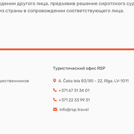
дении другого лица, предъявив решение сиротского су
из страны в сопровождении соответствующего лица.
Туристический офис RSP
шественников
A. Čaka iela 83/85 – 22, Rīga, LV-1011
+371 67 31 34 01
+371 22 33 99 31
info@rsp.travel