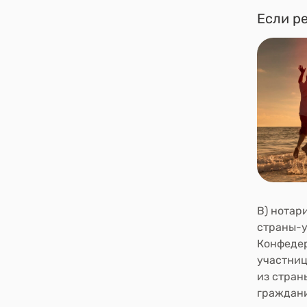
Если р
В)
нотари
страны-у
Конфедер
участниц
из стра
граждани