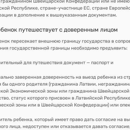
 гражданином Швейцарской Конфедерации или не имеющ
ской Республике, стране-участнице ЕС, стране Европе
ации в дополнение к вышеуказанным документам.
ебенок путешествует с доверенным лицом
енок пересекает внешнюю границу государства в сопро
ния государственной границы необходимо предъявить:
ительный для путешествия документ — паспорт
и
ально заверенная доверенность на выезд ребенка из ст
я бы одного родителя (гражданина Латвии, негражданин
кой Экономической зоны или гражданина Швейцарской
тво, статус которого присвоен в Латвийской Республик
еской зоны или в Швейцарской Конфедерации) или опек
итель ребенка, который имеет право дать согласие на в
ого лица, недоступен или отказывается давать согласие