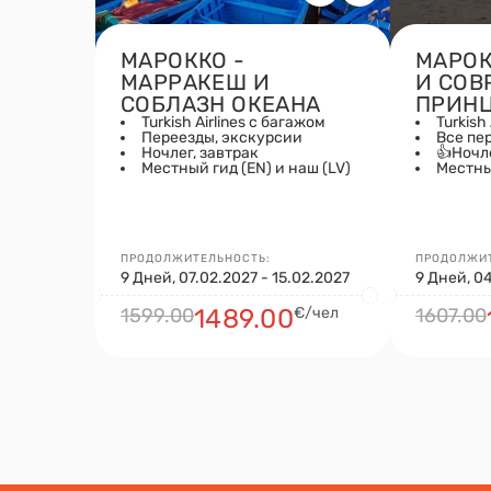
МАРОККО -
МАРОК
МАРРАКЕШ И
И СОВ
СОБЛАЗН ОКЕАНА
ПРИНЦ
Turkish Airlines с багажом
Turkish 
Переезды, экскурсии
Все пе
Ночлег, завтрак
👍Ночл
Местный гид (EN) и наш (LV)
Местный
ПРОДОЛЖИТЕЛЬНОСТЬ:
ПРОДОЛЖИТ
9 Дней, 07.02.2027 - 15.02.2027
9 Дней, 04
1599.00
1489.00
€/чел
1607.00