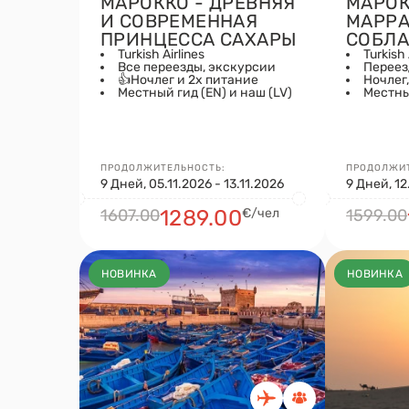
МАРОККО - ДРЕВНЯЯ
МАРОК
И СОВРЕМЕННАЯ
МАРРА
ПРИНЦЕССА САХАРЫ
СОБЛА
Turkish Airlines
Turkish
Все переезды, экскурсии
Переез
👍Ночлег и 2х питание
Ночлег
Местный гид (EN) и наш (LV)
Местный
ПРОДОЛЖИТЕЛЬНОСТЬ:
ПРОДОЛЖИТ
9 Дней, 05.11.2026 - 13.11.2026
9 Дней, 12
1607.00
1289.00
€/чел
1599.00
НОВИНКА
НОВИНКА