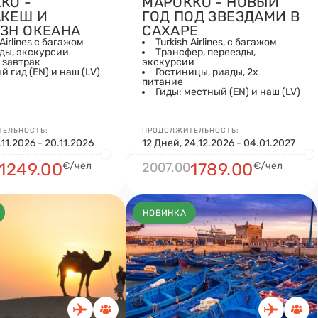
КО -
МАРОККО - НОВЫЙ
КЕШ И
ГОД ПОД ЗВЕЗДАМИ В
ЗН ОКЕАНА
САХАРЕ
 Airlines с багажом
Turkish Airlines, с багажом
ды, экскурсии
Трансфер, переезды,
, завтрак
экскурсии
 гид (EN) и наш (LV)
Гостиницы, риады, 2x
питание
Гиды: местный (EN) и наш (LV)
ЕЛЬНОСТЬ:
ПРОДОЛЖИТЕЛЬНОСТЬ:
.11.2026 - 20.11.2026
12 Дней, 24.12.2026 - 04.01.2027
1249.00
€/чел
2007.00
1789.00
€/чел
НОВИНКА