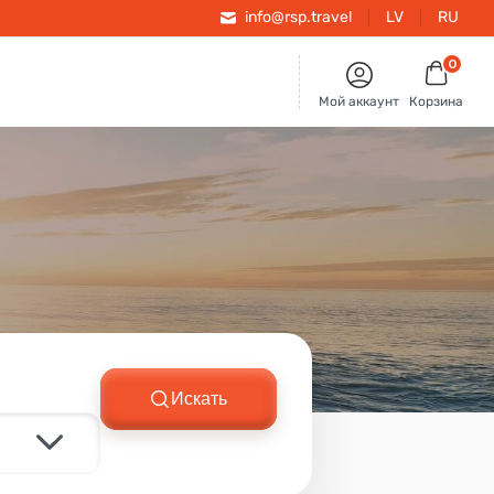
info@rsp.travel
LV
RU
0
Мой аккаунт
Корзина
Искать