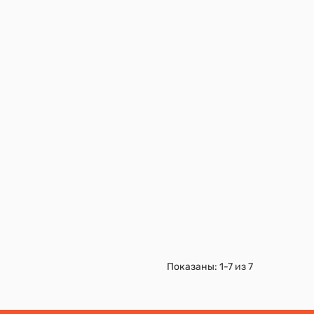
Показаны:
1-7
из
7