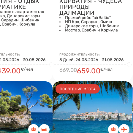
ТИЯ - ОТДЫХ
ХОРВАТИЯ - ЧУДЕСА
РИАТИКЕ
ПРИРОДЫ
ание в апартаментах
ДАЛМАЦИИ
ка, Динарские горы
Прямой рейс "airBaltic"
, Скрадин, Шибеник
НП Крк, Скрадин, Омиш
, Оребич, Корчула
Динарские горы, Шибеник
Мостар, Оребич и Корчула
ЕЛЬНОСТЬ:
ПРОДОЛЖИТЕЛЬНОСТЬ:
21.08.2026 - 30.08.2026
8 Дней, 24.08.2026 - 31.08.2026
439.00
€/чел
669.00
659.00
€/чел
ПОСЛЕДНИЕ МЕСТА