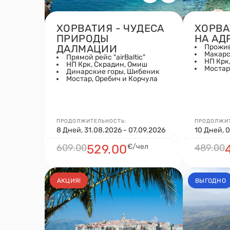
ХОРВАТИЯ - ЧУДЕСА
ХОРВА
ПРИРОДЫ
НА АД
ДАЛМАЦИИ
Прожив
Макарс
Прямой рейс "airBaltic"
НП Крк
НП Крк, Скрадин, Омиш
Мостар
Динарские горы, Шибеник
Мостар, Оребич и Корчула
ПРОДОЛЖИТЕЛЬНОСТЬ:
ПРОДОЛЖИТ
8 Дней, 31.08.2026 - 07.09.2026
10 Дней, 0
609.00
529.00
€/чел
489.00
АКЦИЯ!
ВЫГОДНО