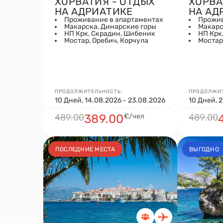
ХОРВАТИЯ - ОТДЫХ
ХОРВА
НА АДРИАТИКЕ
НА АД
Проживание в апартаментах
Прожив
Макарска, Динарские горы
Макарс
НП Крк, Скрадин, Шибеник
НП Крк
Мостар, Оребич, Корчула
Мостар
ПРОДОЛЖИТЕЛЬНОСТЬ:
ПРОДОЛЖИТ
10 Дней, 14.08.2026 - 23.08.2026
10 Дней, 
489.00
389.00
€/чел
489.00
ПОСЛЕДНИЕ МЕСТА
ВЫГОДНО