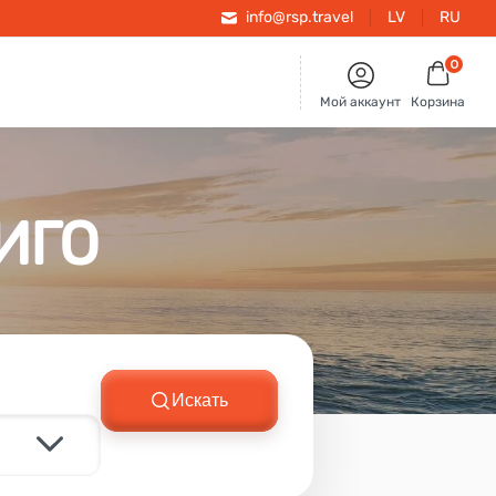
info@rsp.travel
LV
RU
0
Мой аккаунт
Корзина
ИГО
Искать