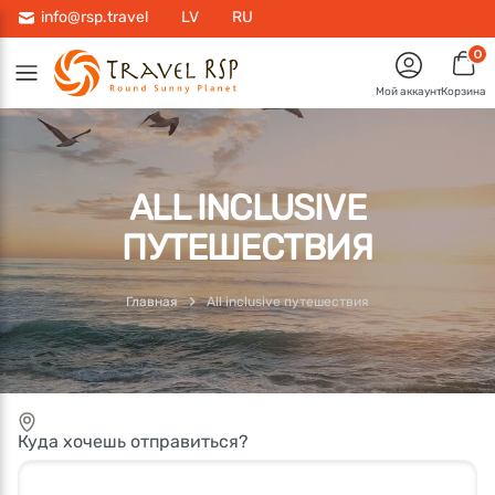
info@rsp.travel
LV
RU
0
Мой аккаунт
Корзина
ALL INCLUSIVE
ПУТЕШЕСТВИЯ
Главная
All inclusive путешествия
Куда хочешь отправиться?