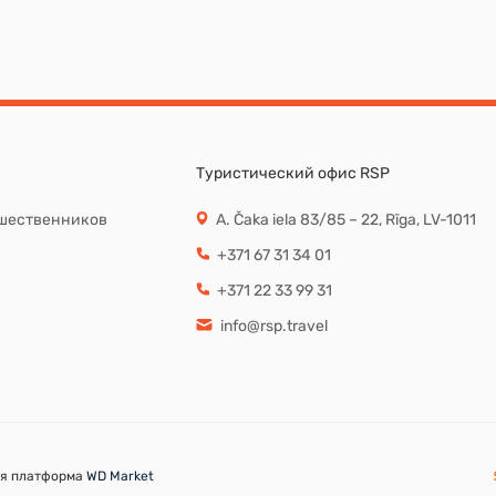
Туристический офис RSP
шественников
A. Čaka iela 83/85 – 22, Rīga, LV-1011
+371 67 31 34 01
+371 22 33 99 31
info@rsp.travel
ая платформа
WD Market