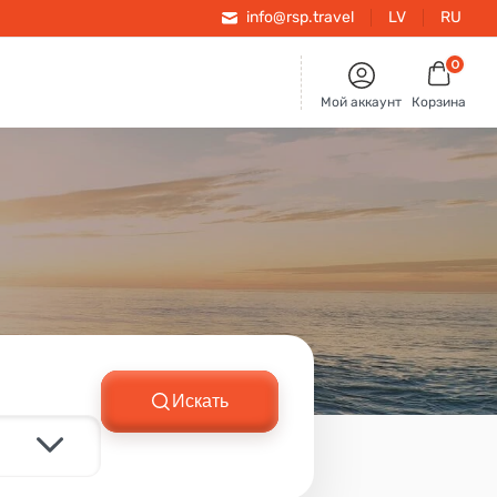
info@rsp.travel
LV
RU
0
Мой аккаунт
Корзина
Искать