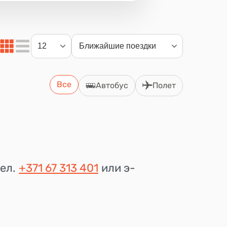
Все
Автобус
Полет
ел.
+371 67 313 401
или э-