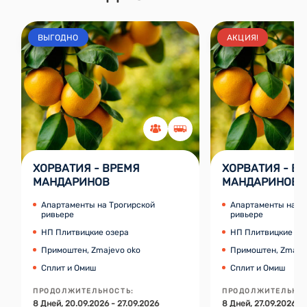
ВЫГОДНО
АКЦИЯ!
ХОРВАТИЯ - ВРЕМЯ
ХОРВАТИЯ - В
МАНДАРИНОВ
МАНДАРИНОВ
Апартаменты на Трогирской
Апартаменты на Т
ривьере
ривьере
НП Плитвицкие озера
НП Плитвицкие оз
Примоштен, Zmajevo oko
Примоштен, Zmaje
Сплит и Омиш
Сплит и Омиш
ПРОДОЛЖИТЕЛЬНОСТЬ
:
ПРОДОЛЖИТЕЛЬНО
8
Дней
, 20.09.2026 - 27.09.2026
8
Дней
, 27.09.2026 -