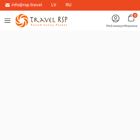
info@rsp.travel
LV
RU
0
Мой аккаунт
Корзина