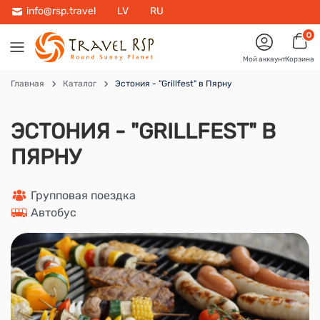
info@rsp.travel
LV
RU
0
Мой аккаунт
Корзина
Главная
Каталог
Эстония - "Grillfest" в Пярну
ЭСТОНИЯ - "GRILLFEST" В
ПЯРНУ
 Групповая поездка
 Автобус