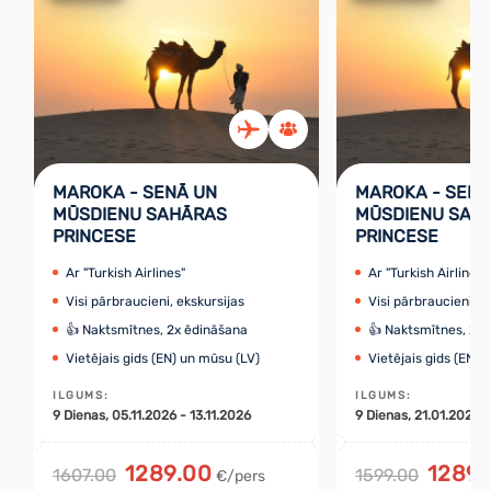
MAROKA - SENĀ UN
MAROKA - SENĀ
MŪSDIENU SAHĀRAS
MŪSDIENU SAH
PRINCESE
PRINCESE
Ar "Turkish Airlines"
Ar "Turkish Airlines"
Visi pārbraucieni, ekskursijas
Visi pārbraucieni, e
👍 Naktsmītnes, 2x ēdināšana
👍 Naktsmītnes, 2x
Vietējais gids (EN) un mūsu (LV)
Vietējais gids (EN) 
ILGUMS
:
ILGUMS
:
9
Dienas
, 05.11.2026 - 13.11.2026
9
Dienas
, 21.01.2027 
1289.00
1289.
1607.00
1599.00
€/pers