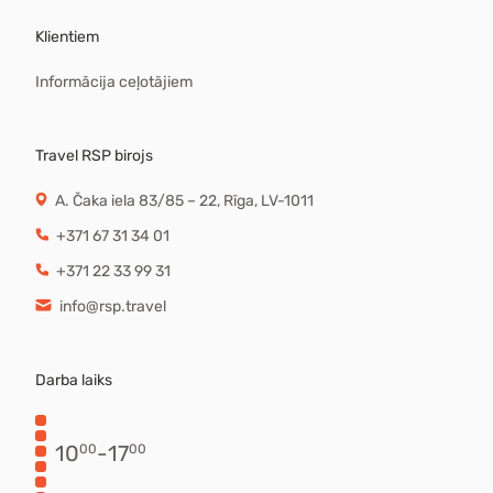
Klientiem
Informācija ceļotājiem
Travel RSP birojs
A. Čaka iela 83/85 – 22, Rīga, LV-1011
+371 67 31 34 01
+371 22 33 99 31
info@rsp.travel
Darba laiks
10
-
17
00
00