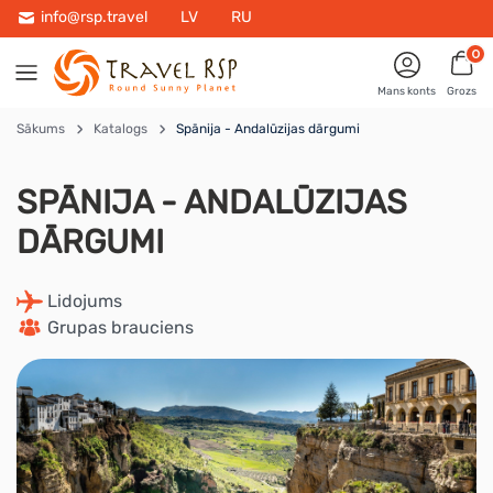
info@rsp.travel
LV
RU
0
Mans konts
Grozs
Sākums
Katalogs
Spānija - Andalūzijas dārgumi
SPĀNIJA - ANDALŪZIJAS
DĀRGUMI
 Lidojums
 Grupas brauciens