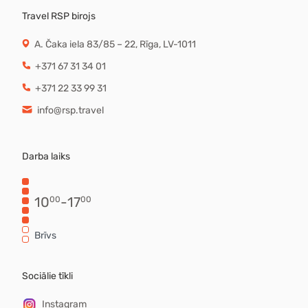
Travel RSP birojs
A. Čaka iela 83/85 – 22, Rīga, LV-1011
+371 67 31 34 01
+371 22 33 99 31
info@rsp.travel
Darba laiks
10
-
17
00
00
Brīvs
Sociālie tīkli
Instagram