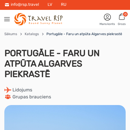
info@rsp.travel
LV
RU
0
Mans konts
Grozs
Sākums
Katalogs
Portugāle - Faru un atpūta Algarves piekrastē
PORTUGĀLE - FARU UN
ATPŪTA ALGARVES
PIEKRASTĒ
 Lidojums
 Grupas brauciens