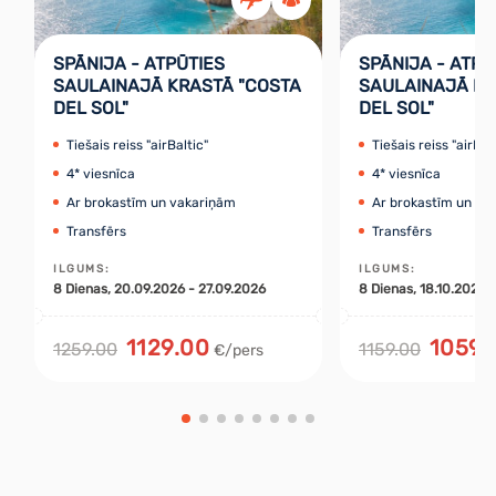
SPĀNIJA - ATPŪTIES
SPĀNIJA - ATPŪ
SAULAINAJĀ KRASTĀ "COSTA
SAULAINAJĀ KR
DEL SOL"
DEL SOL"
Tiešais reiss "airBaltic"
Tiešais reiss "airBal
4* viesnīca
4* viesnīca
Ar brokastīm un vakariņām
Ar brokastīm un va
Transfērs
Transfērs
ILGUMS
:
ILGUMS
:
8
Dienas
, 20.09.2026 - 27.09.2026
8
Dienas
, 18.10.2026 
1129.00
1059.
1259.00
1159.00
€/pers