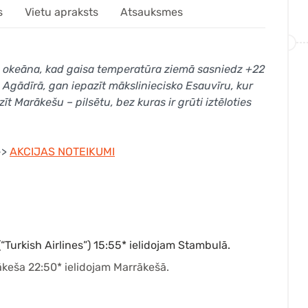
s
Vietu apraksts
Atsauksmes
as okeāna, kad gaisa temperatūra ziemā sasniedz +22
Agādīrā, gan iepazīt māksliniecisko Esauvīru, kur
zīt Marākešu – pilsētu, bez kuras ir grūti iztēloties
->
AKCIJAS NOTEIKUMI
(“Turkish Airlines”) 15:55* ielidojam Stambulā.
ākeša 22:50* ielidojam Marrākešā.