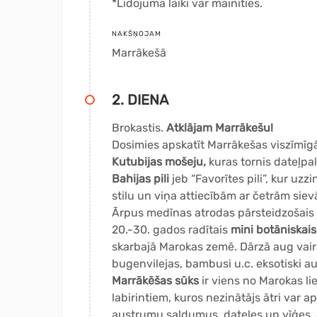
*Lidojuma laiki var mainīties.
NAKŠŅOJAM
Marrākešā
2. DIENA
Brokastis.
Atklājam Marrākešu!
Dosimies apskatīt Marrākešas viszīmīgā
Kutubijas mošeju,
kuras tornis dateļpa
Bahijas pili
jeb “Favorītes pili”, kur uz
stilu un viņa attiecībām ar četrām si
Ārpus medīnas atrodas pārsteidzošais
20.-30. gados radītais
mini botāniskais
skarbajā Marokas zemē. Dārzā aug vair
bugenvilejas, bambusi u.c. eksotiski a
Marrākēšas sūks
ir viens no Marokas li
labirintiem, kuros nezinātājs ātri var a
austrumu saldumus, dateles un vīģes, g