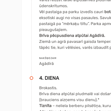
ūdenskritumos.
Vēl pastaiga pa parku izvedīs cauri
bot
eksotiski augi no visas pasaules. Savu
pastaigā pa “mērkaķu tiltu”. Parka apm
pieaugušajiem.
Brīva pēcpusdiena atpūtai Agādīrā.
Ziemā un agrā pavasarī gaisda tempera
tāpēc tie, kuri vēlēsies, varēs izbaudī
NAKŠŅOJAM
Agādīrā
4. DIENA
Brokastis.
Brīva diena atpūtai pludmalē vai doša
(brauciens aizņems visu dienu).*
Tiznīta
– neliela berberu pilsētiņa, kur