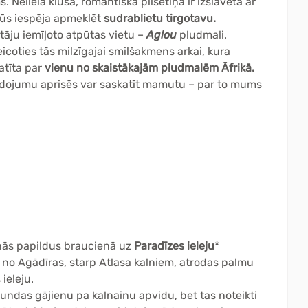
 Nelielā klusā, romantiskā pilsētiņa ir izslavēta ar
Būs iespēja apmeklēt
sudrablietu tirgotavu.
tāju iemīļoto atpūtas vietu –
Aglou
pludmali.
eicoties tās milzīgajai smilšakmens arkai, kura
katīta par
vienu no skaistākajām pludmalēm Āfrikā.
eidojumu aprisēs var saskatīt mamutu – par to mums
nās papildus braucienā uz
Paradīzes ieleju
*
o Agādīras, starp Atlasa kalniem, atrodas palmu
ieleju.
sstundas gājienu pa kalnainu apvidu, bet tas noteikti