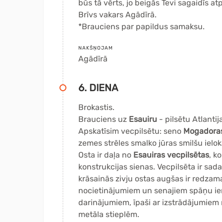
būs tā vērts, jo beigās Tevi sagaidīs a
Brīvs vakars Agādīrā.
*Brauciens par papildus samaksu.
NAKŠŅOJAM
Agādīrā
6. DIENA
Brokastis.
Brauciens uz
Esauiru
- pilsētu Atlantij
Apskatīsim vecpilsētu: seno
Mogadoras
zemes strēles smalko jūras smilšu ielok
Osta ir daļa no
Esauiras vecpilsētas
, k
konstrukcijas sienas. Vecpilsēta ir sada
krāsainās zivju ostas augšas ir redzam
nocietinājumiem un senajiem spāņu ier
darinājumiem, īpaši ar izstrādājumiem
metāla stieplēm.