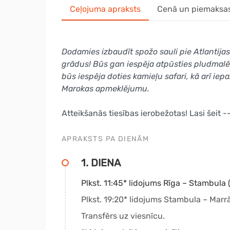
Ceļojuma apraksts
Cenā un piemaksa
Dodamies izbaudīt spožo sauli pie Atlantij
grādus! Būs gan iespēja atpūsties pludmalē 
būs iespēja doties kamieļu safari, kā arī iepa
Marokas apmeklējumu.
Atteikšanās tiesības ierobežotas! Lasi šeit -
APRAKSTS PA DIENĀM
1. DIENA
Plkst. 11:45* lidojums Rīga – Stambula 
Plkst. 19:20* lidojums Stambula – Marr
Transfērs uz viesnīcu.