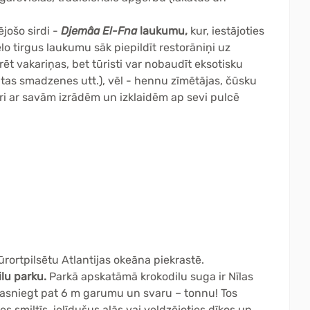
jošo sirdi -
Djemâa El-Fna
laukumu,
kur, iestājoties
ielo tirgus laukumu sāk piepildīt restorāniņi uz
rēt vakariņas, bet tūristi var nobaudīt eksotisku
itas smadzenes utt.), vēl - hennu zīmētājas, čūsku
kuri ar savām izrādēm un izklaidēm ap sevi pulcē
ūrortpilsētu Atlantijas okeāna piekrastē.
ilu parku.
Parkā apskatāmā krokodilu suga ir Nīlas
r sasniegt pat 6 m garumu un svaru – tonnu! Tos
s smiltīs, ielīdušus alās vai veldzējoties dīķos un