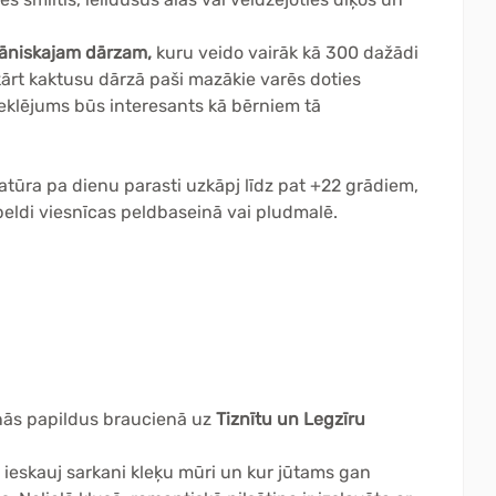
āniskajam dārzam,
kuru veido vairāk kā 300 dažādi
kārt kaktusu dārzā paši mazākie varēs doties
eklējums būs interesants kā bērniem tā
tūra pa dienu parasti uzkāpj līdz pat +22 grādiem,
t peldi viesnīcas peldbaseinā vai pludmalē.
nās papildus braucienā uz
Tiznītu un Legzīru
u ieskauj sarkani kleķu mūri un kur jūtams gan