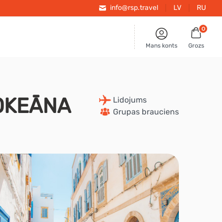
info@rsp.travel
LV
RU
0
Mans konts
Grozs
OKEĀNA
 Lidojums
 Grupas brauciens