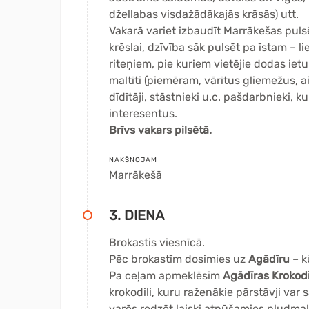
džellabas visdažādākajās krāsās) utt.
Vakarā variet izbaudīt Marrākešas pulsē
krēslai, dzīvība sāk pulsēt pa īstam – l
riteņiem, pie kuriem vietējie dodas ietu
maltīti (piemēram, vārītus gliemežus, a
dīdītāji, stāstnieki u.c. pašdarbnieki, 
interesentus.
Brīvs vakars pilsētā.
NAKŠŅOJAM
Marrākešā
3. DIENA
Brokastis viesnīcā.
Pēc brokastīm dosimies uz
Agādīru
– k
Pa ceļam apmeklēsim
Agādīras Krokod
krokodili, kuru raženākie pārstāvji va
varēs redzēt laiski atpūšamies pludmale