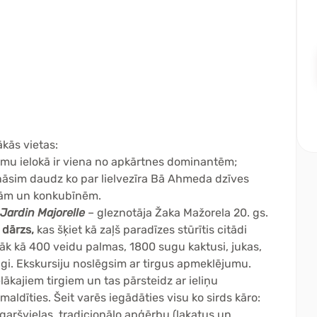
kās vietas:
lmu ielokā ir viena no apkārtnes dominantēm;
zināsim daudz ko par lielvezīra Bā Ahmeda dzīves
evām un konkubīnēm.
Jardin Majorelle
– gleznotāja Žaka Mažorela 20. gs.
 dārzs,
kas šķiet kā zaļš paradīzes stūrītis citādi
āk kā 400 veidu palmas, 1800 sugu kaktusi, jukas,
ugi. Ekskursiju noslēgsim ar tirgus apmeklējumu.
elākajiem tirgiem un tas pārsteidz ar ieliņu
pmaldīties. Šeit varēs iegādāties visu ko sirds kāro:
aršvielas, tradicionālo apģērbu (lakatus un