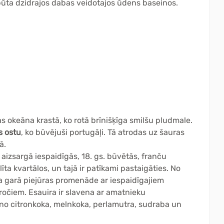
tpūta dzidrajos dabas veidotajos ūdens baseinos.
as okeāna krastā, ko rotā brīnišķīga smilšu pludmale.
 ostu
, ko būvējuši portugāļi. Tā atrodas uz šauras
ā.
o aizsargā iespaidīgās, 18. gs. būvētās, franču
līta kvartālos, un tajā ir patīkami pastaigāties. No
a garā piejūras promenāde ar iespaidīgajiem
očiem. Esauira ir slavena ar amatnieku
 no citronkoka, melnkoka, perlamutra, sudraba un