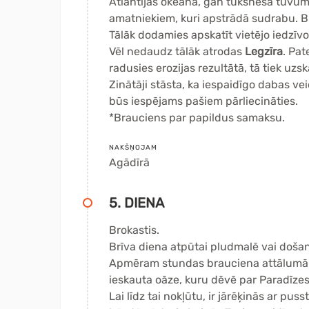
Atlantijas okeāna, gan tuksneša tuvums.
amatniekiem, kuri apstrādā sudrabu. 
Tālāk dodamies apskatīt vietējo iedzīvo
Vēl nedaudz tālāk atrodas
Legzīra
. Pat
radusies erozijas rezultātā, tā tiek uzs
Zinātāji stāsta, ka iespaidīgo dabas v
būs iespējams pašiem pārliecināties.
*Brauciens par papildus samaksu.
NAKŠŅOJAM
Agādīrā
5. DIENA
Brokastis.
Brīva diena atpūtai pludmalē vai doša
Apmēram stundas brauciena attālumā n
ieskauta oāze, kuru dēvē par Paradīzes 
Lai līdz tai nokļūtu, ir jārēķinās ar pu