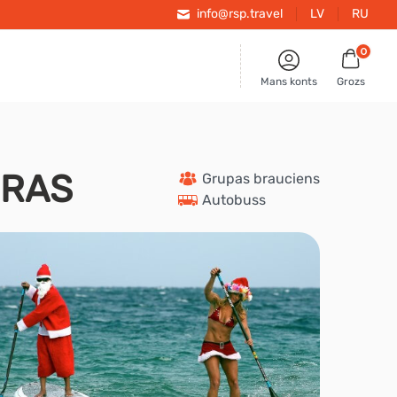
info@rsp.travel
LV
RU
0
Mans konts
Grozs
ŪRAS
 Grupas brauciens
 Autobuss