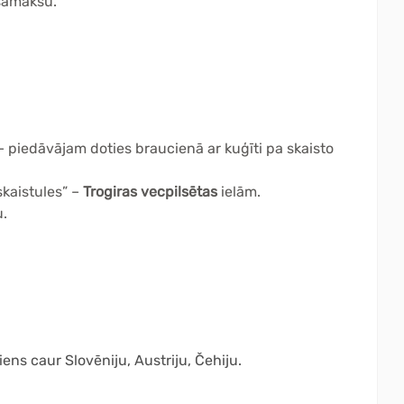
dsamaksu.
 – piedāvājam doties braucienā ar kuģīti pa skaisto
kaistules” –
Trogiras vecpilsētas
ielām.
u.
ens caur Slovēniju, Austriju, Čehiju.