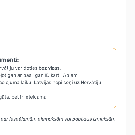
umenti:
rvātiju var doties
bez vīzas.
eļot gan ar pasi, gan ID karti. Abiem
eļojuma laiku. Latvijas nepilsoņi uz Horvātiju
ta, bet ir ieteicama.
 arī par iespējamām piemaksām vai papildus izmaksām