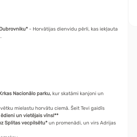
Dubrovniku*
- Horvātijas dienvidu pērli, kas iekļauta
.
Krkas Nacionālo parku,
kur skatāmi kanjoni un
vētku mielastu horvātu ciemā. Šeit Tevi gaidīs
ēdieni un vietējais vīns!**
z Splitas vecpilsētu*
un promenādi, un virs Adrijas