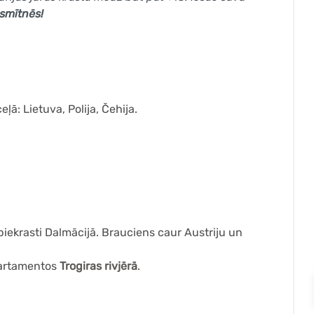
tsmītnēs!
ļā: Lietuva, Polija, Čehija.
piekrasti Dalmācijā. Brauciens caur Austriju un
partamentos
Trogiras rivjērā
.