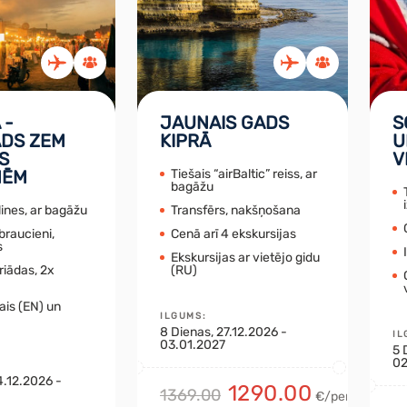
 -
JAUNAIS GADS
S
DS ZEM
KIPRĀ
U
S
V
NĒM
Tiešais “airBaltic” reiss, ar
bagāžu
lines, ar bagāžu
Transfērs, nakšņošana
braucieni,
Cenā arī 4 ekskursijas
s
Ekskursijas ar vietējo gidu
riādas, 2x
(RU)
jais (EN) un
ILGUMS
:
8
Dienas
, 27.12.2026 -
IL
03.01.2027
5
02
4.12.2026 -
1290.00
1369.00
€/pers