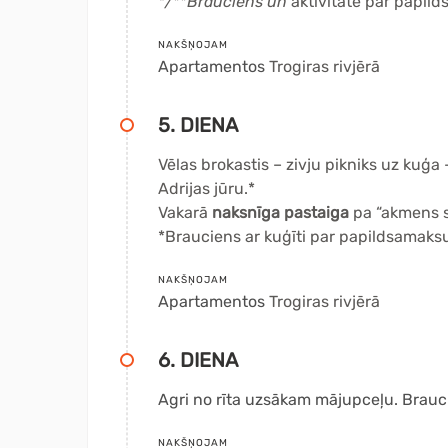
*/
**
Brauciens un
aktivitāte par papil
NAKŠŅOJAM
Apartamentos
Trogiras rivjērā
5. DIENA
Vēlas brokastis – zivju pikniks uz kuģa
Adrijas jūru.*
Vakarā
naksnīga pastaiga
pa “akmens s
*Brauciens ar kuģīti par papildsamaks
NAKŠŅOJAM
Apartamentos
Trogiras rivjērā
6. DIENA
Agri no rīta uzsākam mājupceļu. Brauci
NAKŠŅOJAM