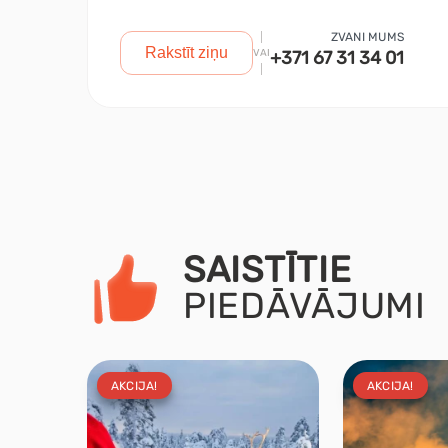
ZVANI MUMS
Rakstīt ziņu
VAI
+371 67 31 34 01
SAISTĪTIE
PIEDĀVĀJUMI
AKCIJA!
AKCIJA!