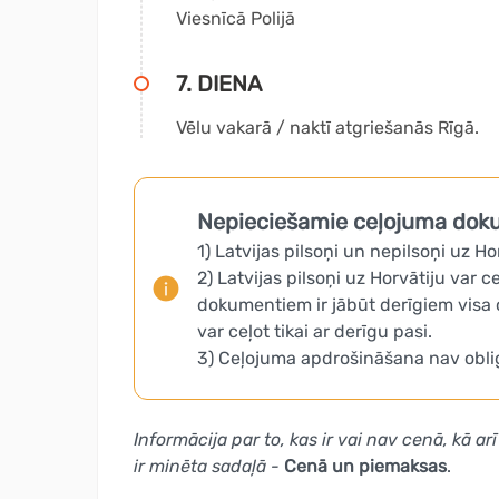
Viesnīcā Polijā
7. DIENA
Vēlu vakarā / naktī atgriešanās Rīgā.
Nepieciešamie ceļojuma dok
1) Latvijas pilsoņi un nepilsoņi uz Ho
2) Latvijas pilsoņi uz Horvātiju var c
dokumentiem ir jābūt derīgiem visa c
var ceļot tikai ar derīgu pasi.
3) Ceļojuma apdrošināšana nav obligā
Informācija par to, kas ir vai nav cenā, kā
ir minēta sadaļā -
Cenā un piemaksas
.