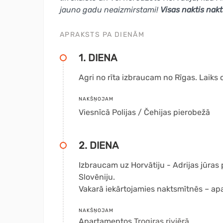
jauno gadu neaizmirstami!
Visas naktis nak
APRAKSTS PA DIENĀM
1. DIENA
Agri no rīta izbraucam no Rīgas. Laiks ce
NAKŠŅOJAM
Viesnīcā Polijas / Čehijas pierobežā
2. DIENA
Izbraucam uz Horvātiju - Adrijas jūras 
Slovēniju.
Vakarā iekārtojamies naktsmītnēs – a
NAKŠŅOJAM
Apartamentos
Trogiras rivjērā