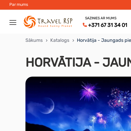
Par mums
SAZINIES AR MUMS
+371 67 31 34 01
Sākums
Katalogs
Horvātija - Jaungads pie
HORVĀTIJA - JAU