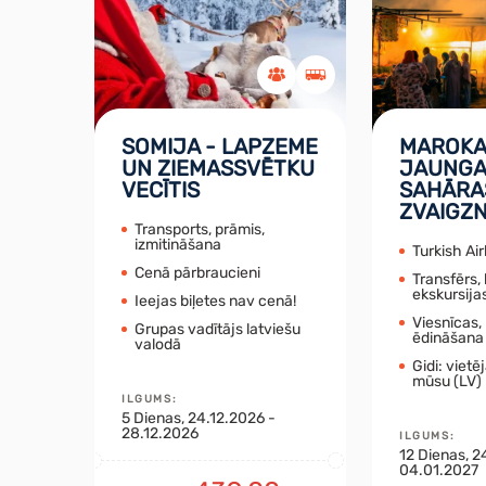
SOMIJA - LAPZEME
MAROKA
UN ZIEMASSVĒTKU
JAUNGA
VECĪTIS
SAHĀRA
ZVAIGZ
Transports, prāmis,
izmitināšana
Turkish Air
Cenā pārbraucieni
Transfērs, 
ekskursija
Ieejas biļetes nav cenā!
Viesnīcas, 
Grupas vadītājs latviešu
ēdināšana
valodā
Gidi: vietē
mūsu (LV)
ILGUMS
:
5
Dienas
, 24.12.2026 -
28.12.2026
ILGUMS
:
12
Dienas
, 2
04.01.2027