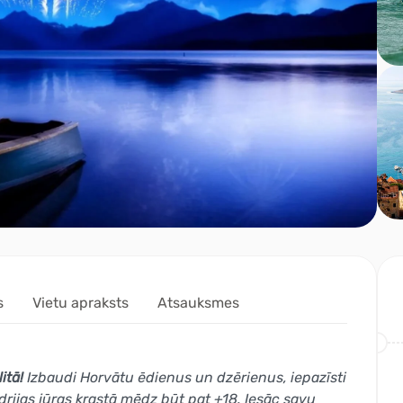
s
Vietu apraksts
Atsauksmes
itā!
Izbaudi Horvātu ēdienus un dzērienus, iepazīsti
Adrijas jūras krastā mēdz būt pat +18. Iesāc savu