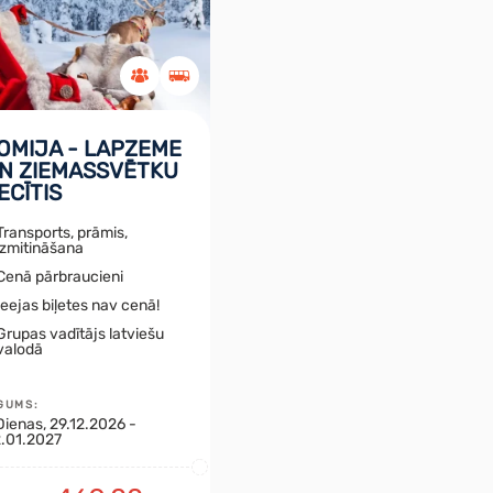
OMIJA - LAPZEME
N ZIEMASSVĒTKU
ECĪTIS
Transports, prāmis,
izmitināšana
Cenā pārbraucieni
Ieejas biļetes nav cenā!
Grupas vadītājs latviešu
valodā
GUMS
:
Dienas
, 29.12.2026 -
.01.2027