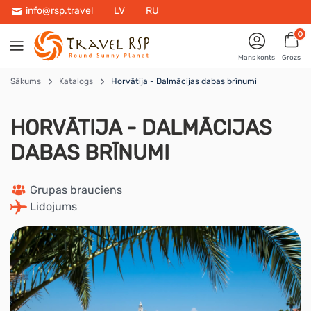
info@rsp.travel
LV
RU
0
Mans konts
Grozs
Sākums
Katalogs
Horvātija - Dalmācijas dabas brīnumi
HORVĀTIJA - DALMĀCIJAS
DABAS BRĪNUMI
 Grupas brauciens
 Lidojums