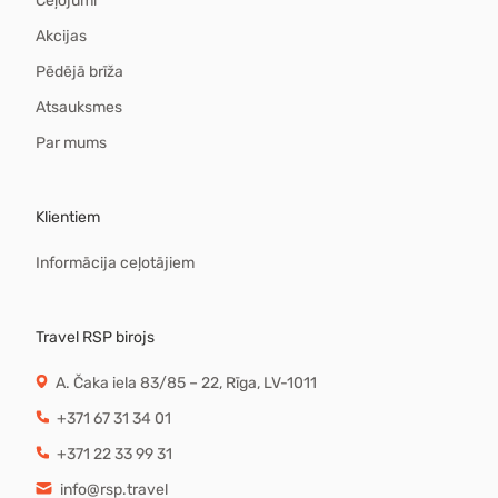
Ceļojumi
Akcijas
Pēdējā brīža
Atsauksmes
Par mums
Klientiem
Informācija ceļotājiem
Travel RSP birojs
A. Čaka iela 83/85 – 22, Rīga, LV-1011
+371 67 31 34 01
+371 22 33 99 31
info@rsp.travel