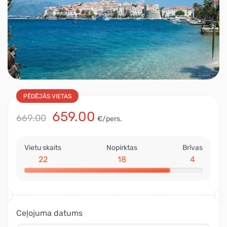
PĒDĒJĀS VIETAS
659.00
669.00
€/pers.
Vietu skaits
Nopirktas
Brīvas
22
18
4
Ceļojuma datums