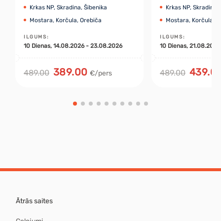
Krkas NP, Skradina, Šibenika
Krkas NP, Skradina,
Mostara, Korčula, Orebiča
Mostara, Korčula, O
ILGUMS
:
ILGUMS
:
10
Dienas
, 14.08.2026 - 23.08.2026
10
Dienas
, 21.08.202
389.00
439.0
489.00
489.00
€/pers
Ātrās saites