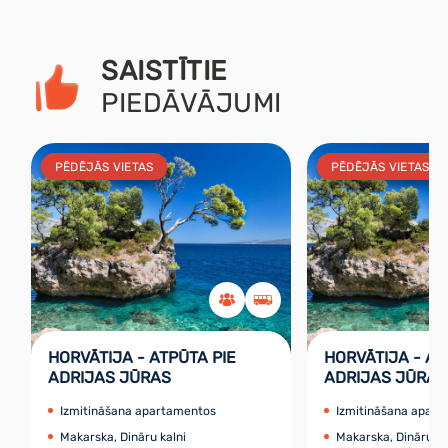
SAISTĪTIE
PIEDĀVĀJUMI
PĒDĒJĀS VIETAS
PĒDĒJĀS VIETAS
HORVĀTIJA - ATPŪTA PIE
HORVĀTIJA - AT
ADRIJAS JŪRAS
ADRIJAS JŪRAS
Izmitināšana apartamentos
Izmitināšana apar
Makarska, Dināru kalni
Makarska, Dināru ka