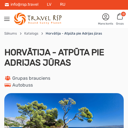
info@rsp.travel
LV
RU
0
Mans konts
Grozs
Sākums
Katalogs
Horvātija - Atpūta pie Adrijas jūras
HORVĀTIJA - ATPŪTA PIE
ADRIJAS JŪRAS
 Grupas brauciens
 Autobuss