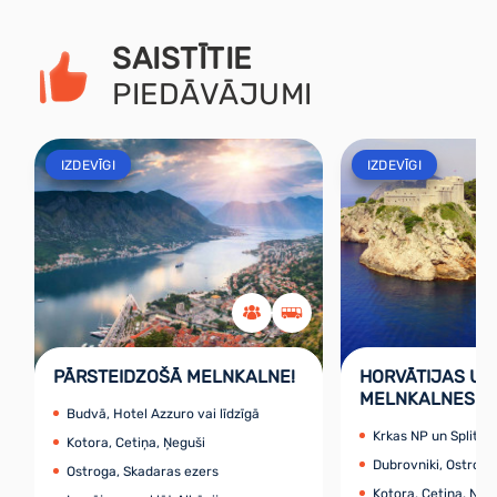
SAISTĪTIE
PIEDĀVĀJUMI
IZDEVĪGI
IZDEVĪGI
PĀRSTEIDZOŠĀ MELNKALNE!
HORVĀTIJAS UN
MELNKALNES P
Budvā, Hotel Azzuro vai līdzīgā
Krkas NP un Splita
Kotora, Cetiņa, Ņeguši
Dubrovniki, Ostroga
Ostroga, Skadaras ezers
Kotora, Cetiņa, Ņeg