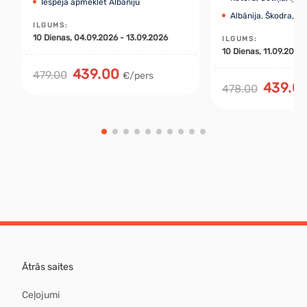
Iespēja apmeklēt Albāniju
Albānija, Škodra, Kr
ILGUMS
:
10
Dienas
, 04.09.2026 - 13.09.2026
ILGUMS
:
10
Dienas
, 11.09.2026
439.00
479.00
€/pers
439.0
478.00
Ātrās saites
Ceļojumi