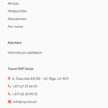
Akcijas
Pēdējā brīža
Atsauksmes
Par mums
Klientiem
Informācija ceļotājiem
Travel RSP birojs
A. Čaka iela 83/85 – 22, Rīga, LV-1011
+371 67 31 34 01
+371 22 33 99 31
info@rsp.travel