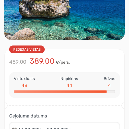
PĒDĒJĀS VIETAS
389.00
489.00
€/pers.
Vietu skaits
Nopirktas
Brīvas
48
44
4
Ceļojuma datums