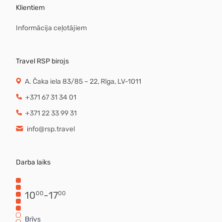
Klientiem
Informācija ceļotājiem
Travel RSP birojs
A. Čaka iela 83/85 – 22, Rīga, LV-1011
+371 67 31 34 01
+371 22 33 99 31
info@rsp.travel
Darba laiks
10
-
17
00
00
Brīvs