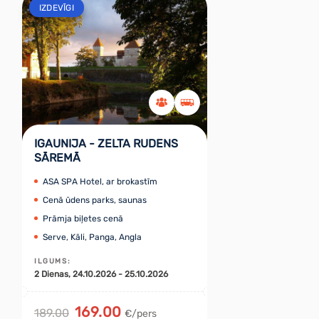
IZDEVĪGI
IGAUNIJA - ZELTA RUDENS
SĀREMĀ
ASA SPA Hotel, ar brokastīm
Cenā ūdens parks, saunas
Prāmja biļetes cenā
Serve, Kāli, Panga, Angla
ILGUMS
:
2
Dienas
, 24.10.2026 - 25.10.2026
169.00
189.00
€/pers