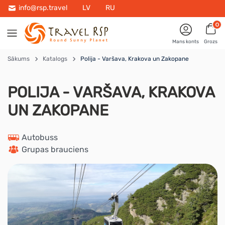
info@rsp.travel
LV
RU
0
Mans konts
Grozs
Sākums
Katalogs
Polija - Varšava, Krakova un Zakopane
POLIJA - VARŠAVA, KRAKOVA
UN ZAKOPANE
 Autobuss
 Grupas brauciens