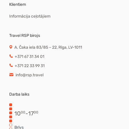
Klientiem
Informācija ceļotājiem
Travel RSP birojs
A. Čaka iela 83/85 – 22, Rīga, LV-1011
+371 67 31 34 01
+371 22 33 99 31
info@rsp.travel
Darba laiks
10
-
17
00
00
Brīvs