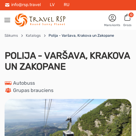
info@rsp.travel
LV
RU
0
Mans konts
Grozs
Sākums
Katalogs
Polija - Varšava, Krakova un Zakopane
POLIJA - VARŠAVA, KRAKOVA
UN ZAKOPANE
 Autobuss
 Grupas brauciens