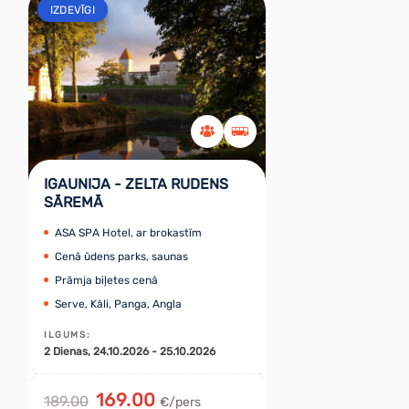
IZDEVĪGI
IGAUNIJA - ZELTA RUDENS
SĀREMĀ
ASA SPA Hotel, ar brokastīm
Cenā ūdens parks, saunas
Prāmja biļetes cenā
Serve, Kāli, Panga, Angla
ILGUMS
:
2
Dienas
, 24.10.2026 - 25.10.2026
169.00
189.00
€/pers