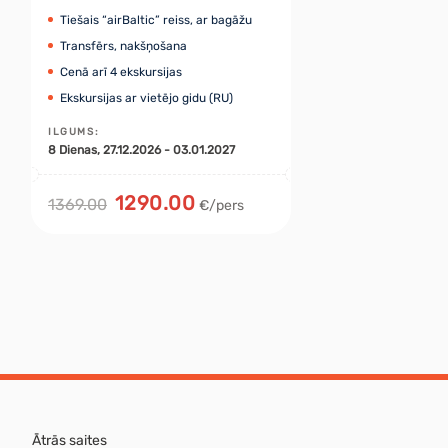
Tiešais “airBaltic” reiss, ar bagāžu
Transfērs, nakšņošana
Cenā arī 4 ekskursijas
Ekskursijas ar vietējo gidu (RU)
ILGUMS
:
8
Dienas
, 27.12.2026 - 03.01.2027
1290.00
1369.00
€/pers
Ātrās saites