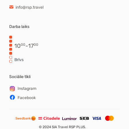
info@rsp.travel
Darba laiks
10
-
17
00
00
Brīvs
Sociālie tīkli
Instagram
Facebook
©
2024 SIA Travel RSP PLUS.