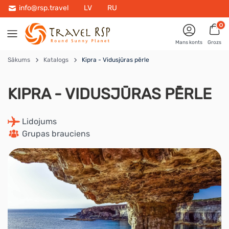
info@rsp.travel
LV
RU
0
Mans konts
Grozs
Sākums
Katalogs
Kipra - Vidusjūras pērle
KIPRA - VIDUSJŪRAS PĒRLE
 Lidojums
 Grupas brauciens