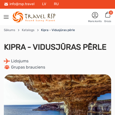
info@rsp.travel
LV
RU
0
Mans konts
Grozs
Sākums
Katalogs
Kipra - Vidusjūras pērle
KIPRA - VIDUSJŪRAS PĒRLE
 Lidojums
 Grupas brauciens