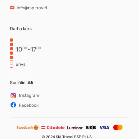
info@rsp.travel
Darba laiks
10
-
17
00
00
Brīvs
Sociālie tīkli
Instagram
Facebook
©
2024 SIA Travel RSP PLUS.