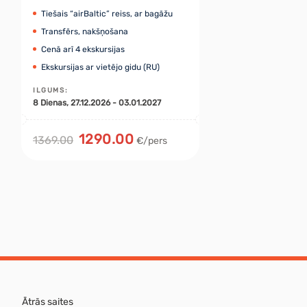
Tiešais “airBaltic” reiss, ar bagāžu
Transfērs, nakšņošana
Cenā arī 4 ekskursijas
Ekskursijas ar vietējo gidu (RU)
ILGUMS
:
8
Dienas
, 27.12.2026 - 03.01.2027
1290.00
1369.00
€/pers
Ātrās saites