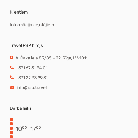
Klientiem
Informācija ceļotājiem
Travel RSP birojs
A. Čaka iela 83/85 – 22, Rīga, LV-1011
+371 67 31 34 01
+371 22 33 99 31
info@rsp.travel
Darba laiks
10
-
17
00
00