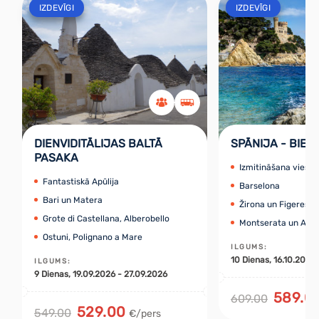
IZDEVĪGI
IZDEVĪGI
DIENVIDITĀLIJAS BALTĀ
SPĀNIJA - BIEN
PASAKA
Izmitināšana viesnī
Fantastiskā Apūlija
Barselona
Bari un Matera
Žirona un Figeresa
Grote di Castellana, Alberobello
Montserata un And
Ostuni, Polignano a Mare
ILGUMS
:
10
Dienas
, 16.10.2026
ILGUMS
:
9
Dienas
, 19.09.2026 - 27.09.2026
589.0
609.00
529.00
549.00
€/pers