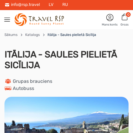
info@rsp.travel
LV
RU
0
Mans konts
Grozs
Sākums
Katalogs
Itālija - Saules pielietā Sicīlija
ITĀLIJA - SAULES PIELIETĀ
SICĪLIJA
 Grupas brauciens
 Autobuss