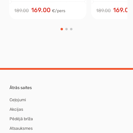
169.00
169.00
189.00
189.00
€/pers
Ātrās saites
Ceļojumi
Akcijas
Pēdējā brīža
Atsauksmes