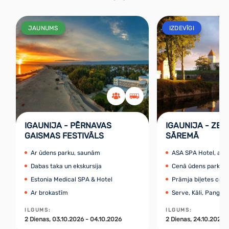
JAUNUMS
IZDEVĪGI
IGAUNIJA - PĒRNAVAS
IGAUNIJA - ZEL
GAISMAS FESTIVĀLS
SĀREMĀ
Ar ūdens parku, saunām
ASA SPA Hotel, ar 
Dabas taka un ekskursija
Cenā ūdens parks, 
Estonia Medical SPA & Hotel
Prāmja biļetes cen
Ar brokastīm
Serve, Kāli, Panga, 
ILGUMS
:
ILGUMS
:
2
Dienas
, 03.10.2026 - 04.10.2026
2
Dienas
, 24.10.2026 