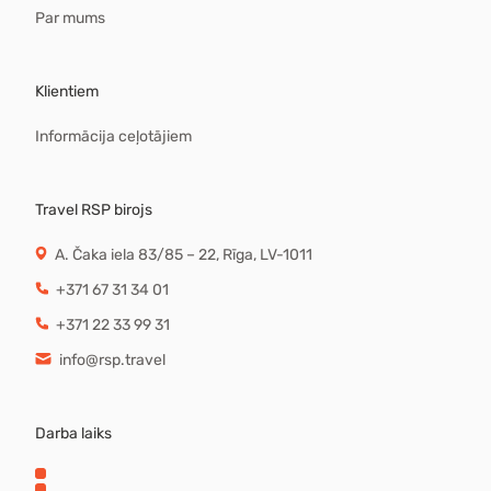
Par mums
Klientiem
Informācija ceļotājiem
Travel RSP birojs
A. Čaka iela 83/85 – 22, Rīga, LV-1011
+371 67 31 34 01
+371 22 33 99 31
info@rsp.travel
Darba laiks