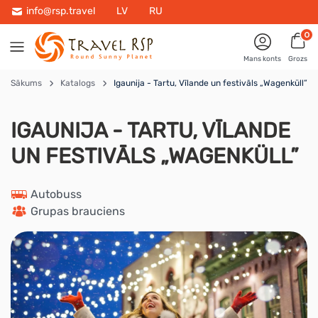
info@rsp.travel
LV
RU
0
Mans konts
Grozs
Sākums
Katalogs
Igaunija - Tartu, Vīlande un festivāls „Wagenküll”
IGAUNIJA - TARTU, VĪLANDE
UN FESTIVĀLS „WAGENKÜLL”
 Autobuss
 Grupas brauciens