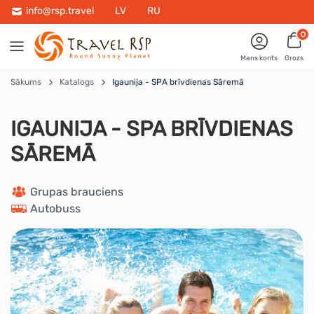
info@rsp.travel
LV
RU
0
Mans konts
Grozs
Sākums
Katalogs
Igaunija - SPA brīvdienas Sāremā
IGAUNIJA - SPA BRĪVDIENAS
SĀREMĀ
 Grupas brauciens
 Autobuss