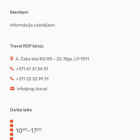
Klientiem
Informācija ceļotājiem
Travel RSP birojs
A. Čaka iela 83/85 – 22, Rīga, LV-1011
+371 67 31 34 01
+371 22 33 99 31
info@rsp.travel
Darba laiks
10
-
17
00
00