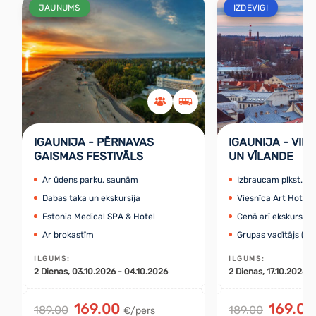
JAUNUMS
IZDEVĪGI
IGAUNIJA - PĒRNAVAS
IGAUNIJA - VIL
GAISMAS FESTIVĀLS
UN VĪLANDE
Ar ūdens parku, saunām
Izbraucam plkst. 7:
Dabas taka un ekskursija
Viesnīca Art Hotel P
Estonia Medical SPA & Hotel
Cenā arī ekskursija 
Ar brokastīm
Grupas vadītājs (LV
ILGUMS
:
ILGUMS
:
2
Dienas
, 03.10.2026 - 04.10.2026
2
Dienas
, 17.10.2026 -
169.00
169.00
189.00
189.00
€/pers