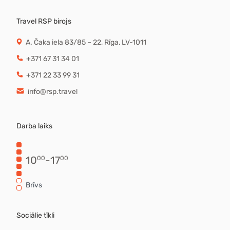
Travel RSP birojs
A. Čaka iela 83/85 – 22, Rīga, LV-1011
+371 67 31 34 01
+371 22 33 99 31
info@rsp.travel
Darba laiks
10
-
17
00
00
Brīvs
Sociālie tīkli