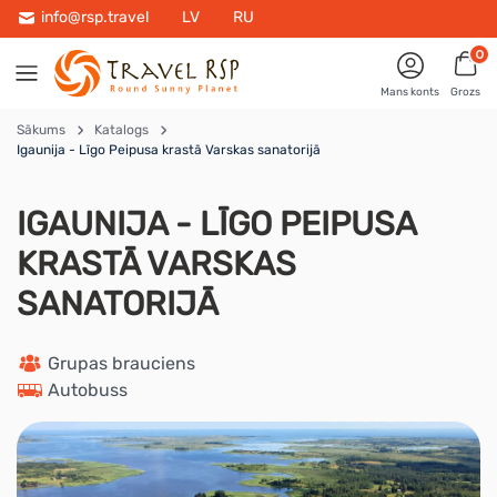
info@rsp.travel
LV
RU
0
Mans konts
Grozs
Sākums
Katalogs
Igaunija - Līgo Peipusa krastā Varskas sanatorijā
IGAUNIJA - LĪGO PEIPUSA
KRASTĀ VARSKAS
SANATORIJĀ
 Grupas brauciens
 Autobuss