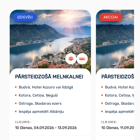
IZDEVĪGI
AKCIJA!
PĀRSTEIDZOŠĀ MELNKALNE!
PĀRSTEIDZOŠĀ 
Budvā, Hotel Azzuro vai līdzīgā
Budvā, Hotel Azzuro
Kotora, Cetiņa, Ņeguši
Kotora, Cetiņa, Ņeg
Ostroga, Skadaras ezers
Ostroga, Skadaras 
Iespēja apmeklēt Albāniju
Iespēja apmeklēt Al
ILGUMS
:
ILGUMS
:
10
Dienas
, 04.09.2026 - 13.09.2026
10
Dienas
, 11.09.2026