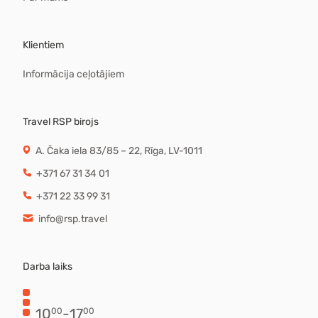
Klientiem
Informācija ceļotājiem
Travel RSP birojs
A. Čaka iela 83/85 – 22, Rīga, LV-1011
+371 67 31 34 01
+371 22 33 99 31
info@rsp.travel
Darba laiks
10
-
17
00
00