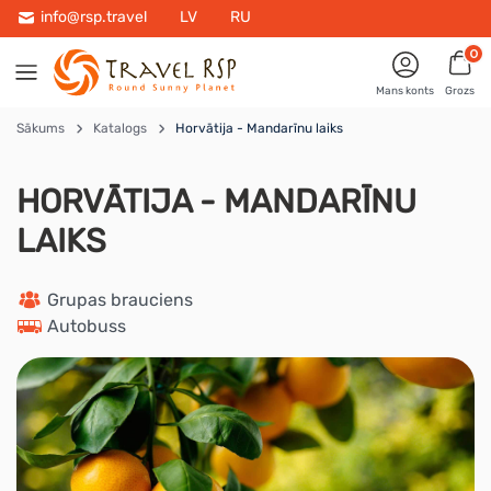
info@rsp.travel
LV
RU
0
Mans konts
Grozs
Sākums
Katalogs
Horvātija - Mandarīnu laiks
HORVĀTIJA - MANDARĪNU
LAIKS
 Grupas brauciens
 Autobuss