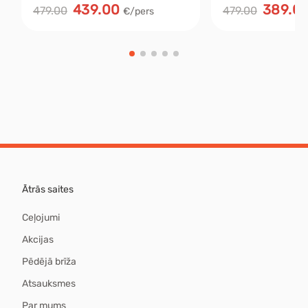
439.00
389.0
479.00
479.00
€/pers
Ātrās saites
Ceļojumi
Akcijas
Pēdējā brīža
Atsauksmes
Par mums