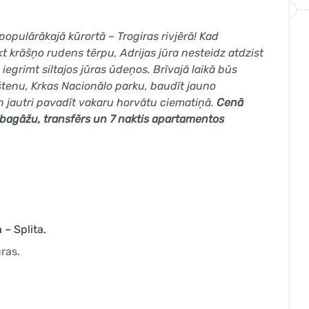
populārākajā kūrortā – Trogiras rivjērā! Kad
t krāšņo rudens tērpu, Adrijas jūra nesteidz atdzist
 iegrimt siltajos jūras ūdeņos. Brīvajā laikā būs
štenu, Krkas Nacionālo parku, baudīt jauno
un jautri pavadīt vakaru horvātu ciematiņā.
Cenā
u bagāžu, transfērs un 7 naktis apartamentos
 – Splita.
ras.