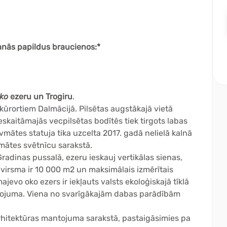
šanās papildus braucienos:*
ko
ezeru un Trogiru
.
kūrortiem Dalmācijā. Pilsētas augstākajā vietā
neskaitāmajās vecpilsētas bodītēs tiek tirgots labas
vmātes statuja tika uzcelta 2017. gadā nelielā kalnā
vmātes svētnīcu sarakstā.
radinas pussalā, ezeru ieskauj vertikālas sienas,
 virsma ir 10 000 m2 un maksimālais izmērītais
jevo oko ezers ir iekļauts valsts ekoloģiskajā tīklā
tojuma. Viena no svarīgākajām dabas parādībām
hitektūras mantojuma sarakstā, pastaigāsimies pa