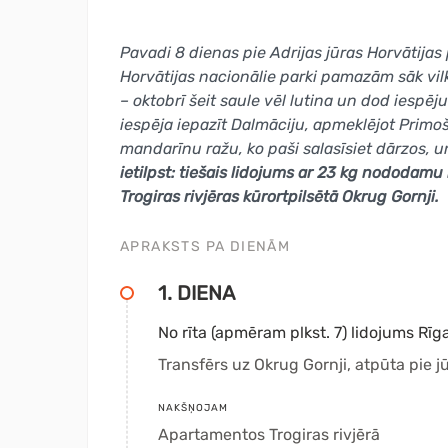
Pavadi 8 dienas pie Adrijas jūras Horvātijas 
Horvātijas nacionālie parki pamazām sāk vilk
– oktobrī šeit saule vēl lutina un dod iespēju
iespēja iepazīt Dalmāciju, apmeklējot Primo
mandarīnu ražu, ko paši salasīsiet dārzos, 
ietilpst: tiešais lidojums ar 23 kg nododam
Trogiras rivjēras kūrortpilsētā Okrug Gornji.
APRAKSTS PA DIENĀM
1. DIENA
No rīta (apmēram plkst. 7) lidojums Rīga
Transfērs uz Okrug Gornji, atpūta pie jū
NAKŠŅOJAM
Apartamentos Trogiras rivjērā