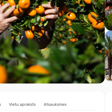
s
Vietu apraksts
Atsauksmes