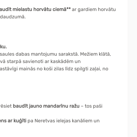
audīt mielastu horvātu ciemā**
ar gardiem horvātu
ā daudzumā.
ku.
asaules dabas mantojumu sarakstā. Mežiem klātā,
savā starpā savienoti ar kaskādēm un
āvīgi mainās no koši zilas līdz spilgti zaļai, no
rēsiet
baudīt jauno mandarīnu ražu
– tos paši
ns ar kuģīti
pa Neretvas ielejas kanāliem un