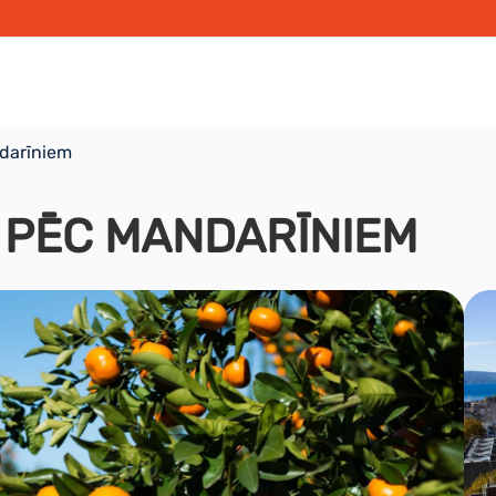
ndarīniem
O PĒC MANDARĪNIEM