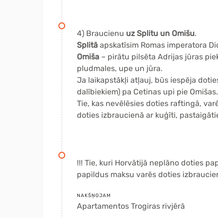
4) Braucienu
uz Splitu un Omišu
.
Splitā
apskatīsim Romas imperatora Dio
Omiša
– pirātu pilsēta Adrijas jūras pi
pludmales, upe un jūra.
Ja laikapstākļi atļauj, būs iespēja doti
dalībiekiem) pa Cetinas upi pie Omišas.
Tie, kas nevēlēsies doties raftingā, va
doties izbraucienā ar kuģīti, pastaigāti
!!! Tie, kuri Horvātijā neplāno doties 
papildus maksu varēs doties izbrauci
NAKŠŅOJAM
Apartamentos Trogiras rivjērā