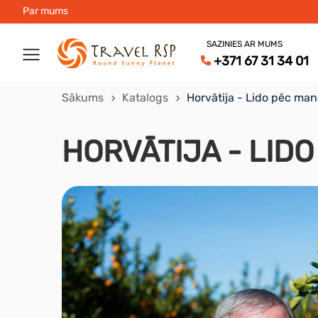
Par mums
SAZINIES AR MUMS
+371 67 31 34 01
Sākums
Katalogs
Horvātija - Lido pēc ma
HORVĀTIJA - LID