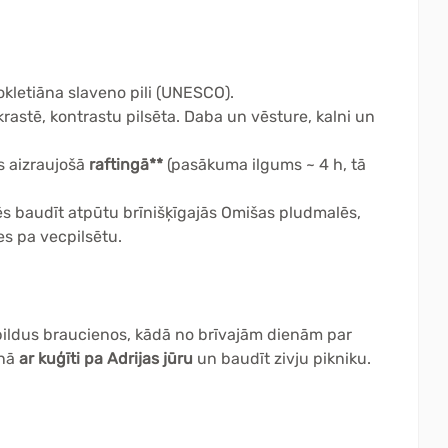
kletiāna slaveno pili (UNESCO).
ekrastē, kontrastu pilsēta. Daba un vēsture, kalni un
es aizraujošā
raftingā**
(pasākuma ilgums ~ 4 h, tā
rēs baudīt atpūtu brīnišķīgajās Omišas pludmalēs,
es pa vecpilsētu.
papildus braucienos, kādā no brīvajām dienām par
enā
ar kuģīti pa Adrijas jūru
un baudīt zivju pikniku.