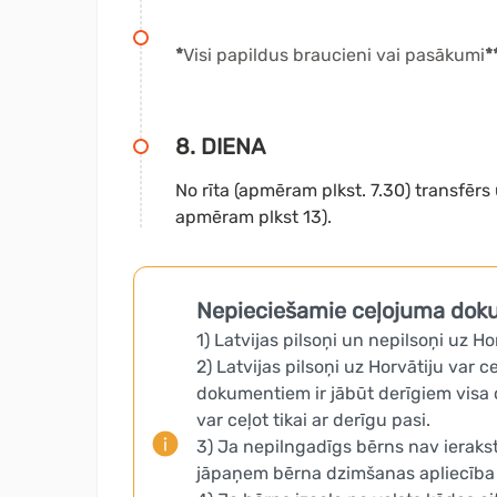
*
Visi papildus braucieni vai pasākumi
*
8. DIENA
No rīta (apmēram plkst. 7.30) transfērs 
apmēram plkst 13).
Nepieciešamie ceļojuma dok
1) Latvijas pilsoņi un nepilsoņi uz Ho
2) Latvijas pilsoņi uz Horvātiju var c
dokumentiem ir jābūt derīgiem visa c
var ceļot tikai ar derīgu pasi.
3) Ja nepilngadīgs bērns nav ierakstī
jāpaņem bērna dzimšanas apliecība va