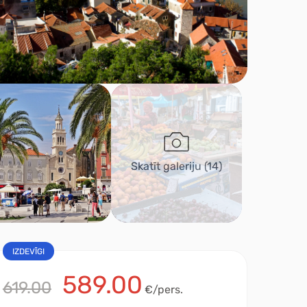
Skatīt galeriju
(14)
IZDEVĪGI
589.00
619.00
€/pers.