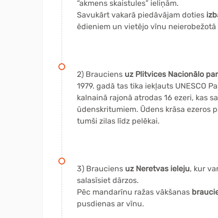
“akmens skaistules” ieliņām.
Savukārt vakarā piedāvājam doties
izb
ēdieniem un vietējo vīnu neierobežot
2)
Brauciens
uz Plitvices Nacionālo par
1979. gadā tas tika iekļauts UNESCO P
kalnainā rajonā atrodas 16 ezeri, kas 
ūdenskritumiem. Ūdens krāsa ezeros past
tumši zilas līdz pelēkai.
3) Brauciens
uz Neretvas ieleju
, kur va
salasīsiet dārzos.
Pēc mandarīnu ražas vākšanas
braucie
pusdienas ar vīnu.