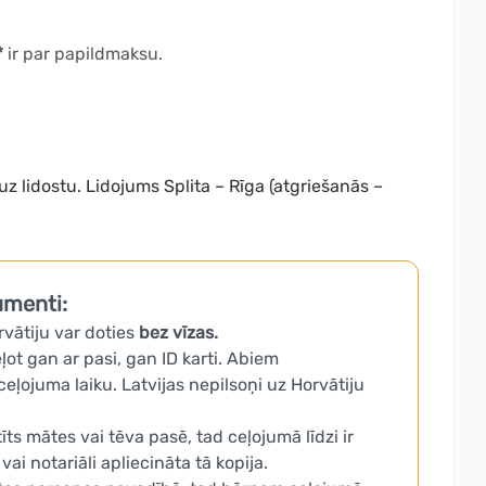
*
ir par papildmaksu.
uz lidostu. Lidojums Splita – Rīga (atgriešanās –
umenti:
rvātiju var doties
bez vīzas.
eļot gan ar pasi, gan ID karti. Abiem
eļojuma laiku. Latvijas nepilsoņi uz Horvātiju
ts mātes vai tēva pasē, tad ceļojumā līdzi ir
i notariāli apliecināta tā kopija.