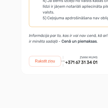
4) Ja bērns izceļo no valsts kādas 
līdzi ir jāņem notariāli apliecināta 
valsts.
5) Ceļojuma apdrošināšana nav obligā
Informācija par to, kas ir vai nav cenā, kā
ir minēta sadaļā -
Cenā un piemaksas
.
ZVANI MUMS
Rakstīt ziņu
VAI
+371 67 31 34 01