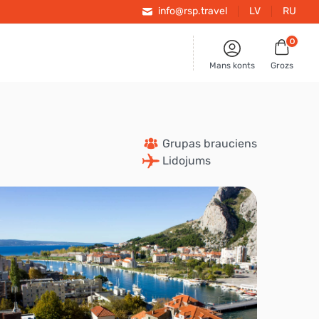
info@rsp.travel
LV
RU
0
Mans konts
Grozs
 Grupas brauciens
 Lidojums