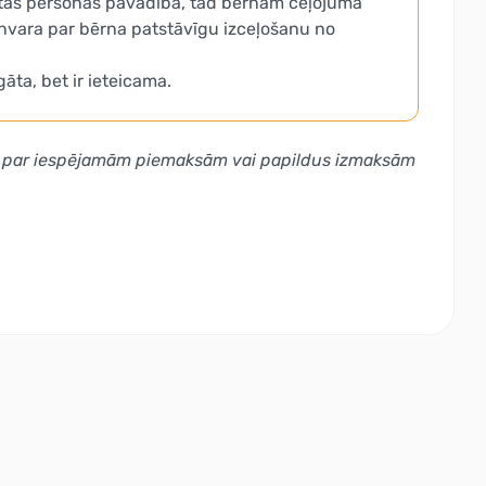
citas personas pavadībā, tad bērnam ceļojumā
pilnvara par bērna patstāvīgu izceļošanu no
ta, bet ir ieteicama.
 arī par iespējamām piemaksām vai papildus izmaksām