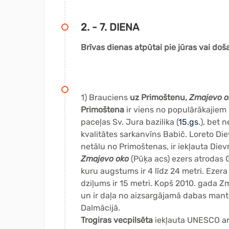
2. - 7. DIENA
Brīvas dienas atpūtai pie jūras vai do
1) Brauciens
uz Primoštenu,
Zmajevo o
Primoštena
ir viens no populārākajiem 
paceļas Sv. Jura bazilika (
15.gs
.), bet 
kvalitātes sarkanvīns Babič. Loreto Die
netālu no Primoštenas, ir iekļauta Die
Zmajevo oko
(Pūķa acs) ezers atrodas G
kuru augstums ir 4 līdz 24 metri. Ezera
dziļums ir 15 metri. Kopš 2010. gada Zma
un ir daļa no aizsargājamā dabas man
Dalmācijā.
Trogiras vecpilsēta
iekļauta UNESCO ar