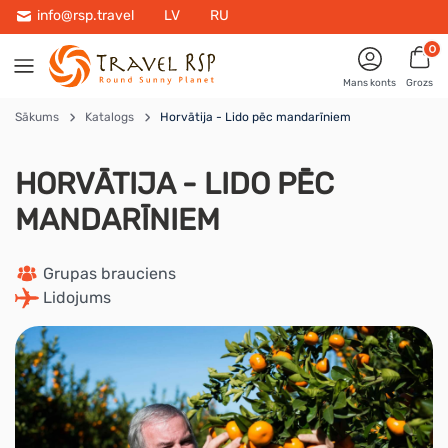
info@rsp.travel
LV
RU
0
Mans konts
Grozs
Sākums
Katalogs
Horvātija - Lido pēc mandarīniem
HORVĀTIJA - LIDO PĒC
MANDARĪNIEM
 Grupas brauciens
 Lidojums