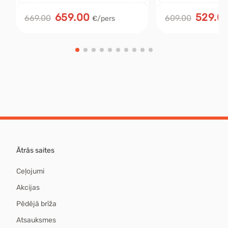
659.00
529.0
669.00
609.00
€/pers
Ātrās saites
Ceļojumi
Akcijas
Pēdējā brīža
Atsauksmes