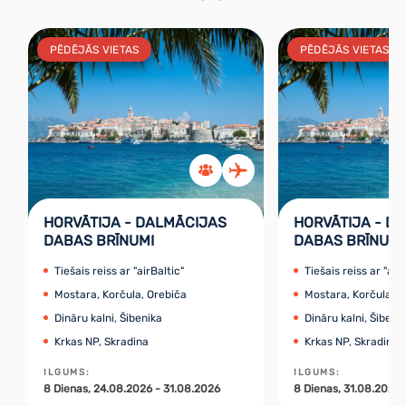
PĒDĒJĀS VIETAS
PĒDĒJĀS VIETAS
HORVĀTIJA - DALMĀCIJAS
HORVĀTIJA - D
DABAS BRĪNUMI
DABAS BRĪNUMI
Tiešais reiss ar "airBaltic"
Tiešais reiss ar "air
Mostara, Korčula, Orebiča
Mostara, Korčula, O
Dināru kalni, Šibenika
Dināru kalni, Šibeni
Krkas NP, Skradina
Krkas NP, Skradina
ILGUMS
:
ILGUMS
:
8
Dienas
, 24.08.2026 - 31.08.2026
8
Dienas
, 31.08.2026 