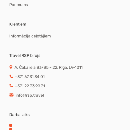
Par mums
Klientiem
Informācija ceļotājiem
Travel RSP birojs
A. Čaka iela 83/85 – 22, Rīga, LV-1011
+371 67 31 34 01
+371 22 33 99 31
info@rsp.travel
Darba laiks