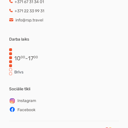
+371 67 31 34 01
+371 22 33 99 31
info@rsp.travel
Darba laiks
10
-
17
00
00
Brīvs
Sociālie tīkli
Instagram
Facebook