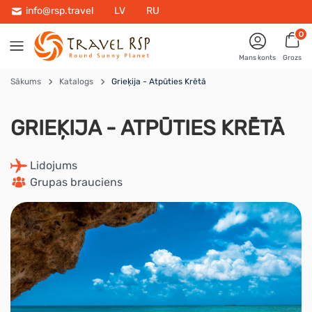
info@rsp.travel
LV
RU
0
Mans konts
Grozs
Sākums
Katalogs
Grieķija - Atpūties Krētā
GRIEĶIJA - ATPŪTIES KRĒTĀ
 Lidojums
 Grupas brauciens