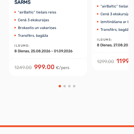
ŠARMS
“airBaltic” tiešais r
“airBaltic” tiešais reiss
Cenā 3 ekskursijas
Cenā 3 ekskursijas
Izmitināšana ar bro
Brokastis un vakariņas
Transfērs, bagāža
Transfērs, bagāža
ILGUMS
:
8
Dienas
, 27.08.2026
ILGUMS
:
8
Dienas
, 25.08.2026 - 01.09.2026
1199.
1299.00
999.00
1249.00
€/pers