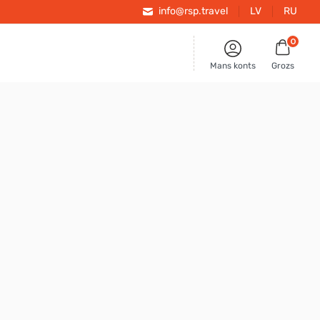
info@rsp.travel
LV
RU
0
Mans konts
Grozs