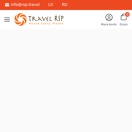
info@rsp.travel
LV
RU
0
Mans konts
Grozs